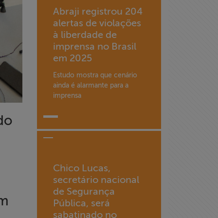
Abraji registrou 204
alertas de violações
à liberdade de
imprensa no Brasil
em 2025
Estudo mostra que cenário
ainda é alarmante para a
imprensa
do
Chico Lucas,
secretário nacional
de Segurança
em
Pública, será
sabatinado no