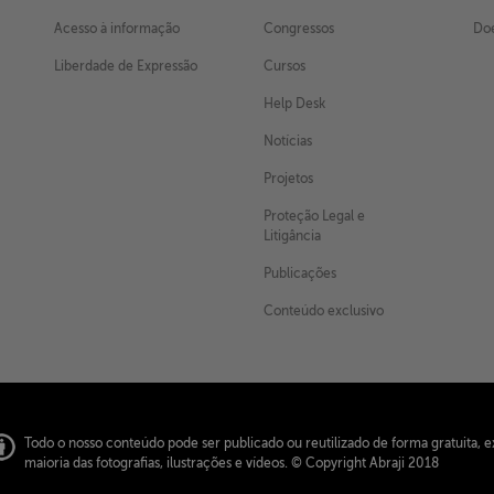
Acesso à informação
Congressos
Doe
Liberdade de Expressão
Cursos
Help Desk
Notícias
Projetos
Proteção Legal e
Litigância
Publicações
Conteúdo exclusivo
Todo o nosso conteúdo pode ser publicado ou reutilizado de forma gratuita, e
maioria das fotografias, ilustrações e vídeos.
© Copyright Abraji 2018