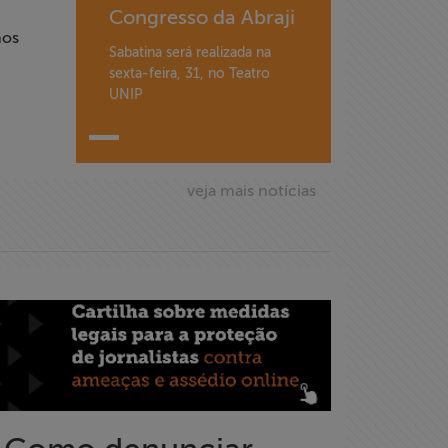
Congresso da Abraji
nos
Sabatina será realizada na
sexta-feira, 31, no Teatro
UNIP
veja mais notícias