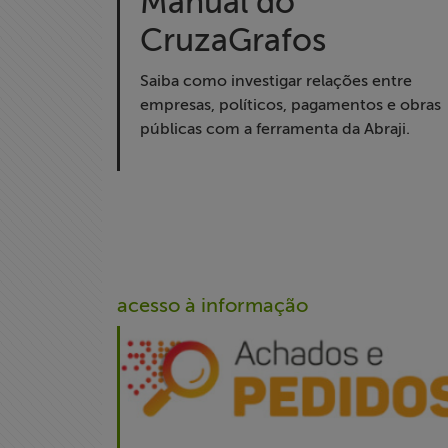
Manual do
Notícias
CruzaGrafos
Associe-se
Saiba como investigar relações entre
empresas, políticos, pagamentos e obras
Doe para
públicas com a ferramenta da Abraji.
ABRAJI
>> Conteúdo
exclusivo para
associados
Assine a nossa
acesso à informação
newsletter
Fale Conosco