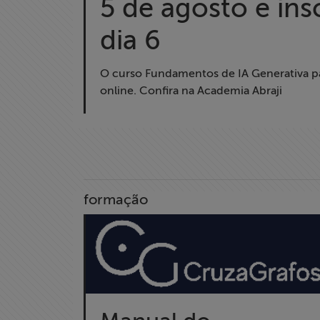
5 de agosto e ins
Formação
dia 6
Acesso à
Informação
O curso Fundamentos de IA Generativa pa
online. Confira na Academia Abraji
Liberdade de
Expressão
Projetos
Proteção Legal
formação
e Litigância
Documentários
dos
Homenageados