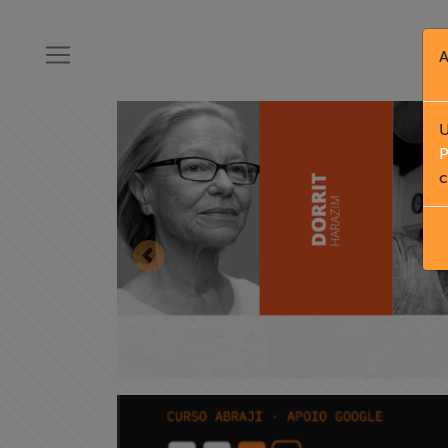
A
U
P
c