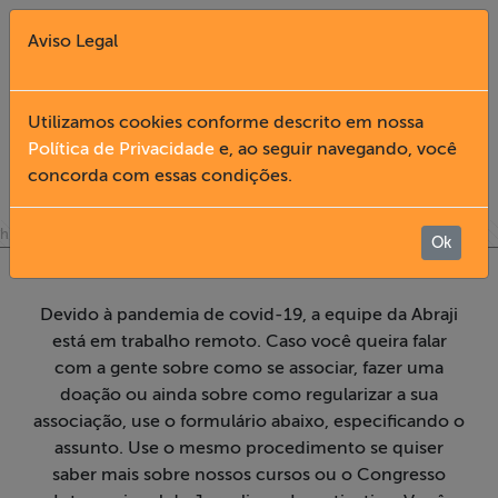
Aviso Legal
Fechar X
Utilizamos cookies conforme descrito em nossa
Política de Privacidade
e, ao seguir navegando, você
FALE CONOSCO
concorda com essas condições.
English
» Fale Conosco
home
Home
Ok
Institucional
Devido à pandemia de covid-19, a equipe da Abraji
está em trabalho remoto. Caso você queira falar
Formação
com a gente sobre como se associar, fazer uma
doação ou ainda sobre como regularizar a sua
associação, use o formulário abaixo, especificando o
Acesso à
assunto. Use o mesmo procedimento se quiser
Informação
saber mais sobre nossos cursos ou o Congresso