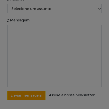
ABRAJI
>> Conteúdo
*
Mensagem
exclusivo para
associados
Assine a nossa
newsletter
Fale Conosco
Assine a nossa newsletter