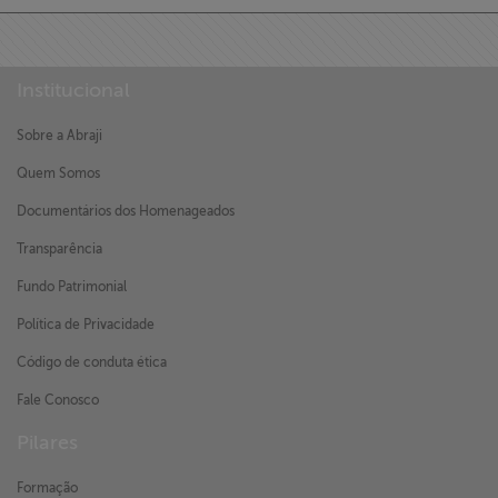
Institucional
Sobre a Abraji
Quem Somos
Documentários dos Homenageados
Transparência
Fundo Patrimonial
Política de Privacidade
Código de conduta ética
Fale Conosco
Pilares
Formação