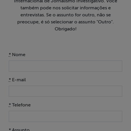
Internacional de Jornalismo Investigativo. Você
Liberdade de
também pode nos solicitar informações e
Expressão
entrevistas. Se o assunto for outro, não se
preocupe, é só selecionar o assunto "Outro".
Projetos
Obrigado!
Proteção Legal
e Litigância
*
Nome
Documentários
dos
*
E-mail
Homenageados
Notícias
*
Telefone
Associe-se
Doe para
*
Assunto