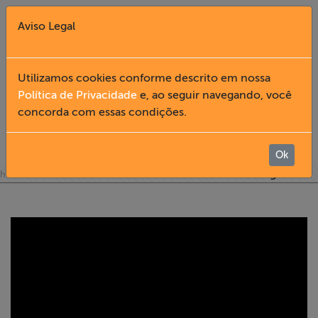
Aviso Legal
Fechar X
Utilizamos cookies conforme descrito em nossa
Política de Privacidade
e, ao seguir navegando, você
DOCUMENTÁRIOS DOS
concorda com essas condições.
English
HOMENAGEADOS
Home
Ok
»
» Documentários dos Homenageados
home
institucional
Institucional
Formação
Acesso à
Informação