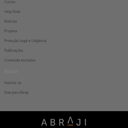
Cursos
Help Desk
Notícias
Projetos
Proteção Legal e Litigância
Publicações
Conteúdo exclusivo
Apoie
Associe-se
Doe para Abraji