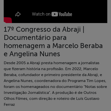
Liberdade de
Expressão
Projetos
17º Congresso da Abraji |
Documentário para
Proteção Legal
e Litigância
homenagem a Marcelo Beraba
e Angelina Nunes
Documentários
dos
Desde 2005 a Abraji presta homenagem a jornalistas
Homenageados
que fizeram história na profissão. Em 2022, Marcelo
Beraba, cofundador e primeiro presidente da Abraji, e
Angelina Nunes, coordenadora do Programa Tim Lopes,
Notícias
foram os homenageados no documentário "Notas sobre
Investigação Jornalística". A produção é de Outros
Associe-se
Olhos Filmes, com direção e roteiro de Luís Gustavo
Ferraz
Doe para