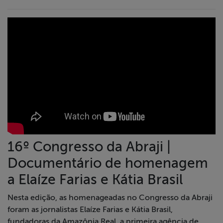
ABRAJI
>> Conteúdo
exclusivo para
associados
Assine a nossa
newsletter
Fale Conosco
16º Congresso da Abraji |
Documentário de homenagem
a Elaíze Farias e Kátia Brasil
Nesta edição, as homenageadas no Congresso da Abraji
foram as jornalistas Elaíze Farias e Kátia Brasil,
fundadoras da Amazônia Real, a primeira agência de