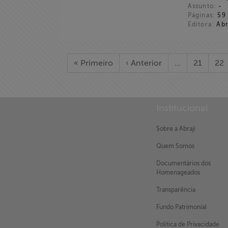
Assunto:
-
Páginas:
59
Editora:
Abr
« Primeiro
‹ Anterior
…
21
22
X
Institucional
Sobre a Abraji
Quem Somos
Documentários dos
Homenageados
Transparência
Fundo Patrimonial
Política de Privacidade