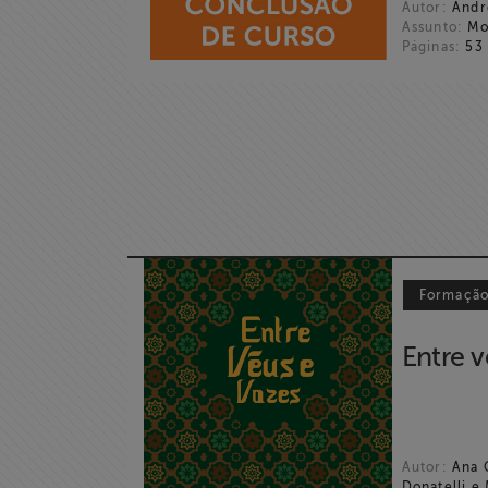
Associe-se
Autor:
Andr
Assunto:
Mod
Páginas:
53
Doe para
ABRAJI
>> Conteúdo
exclusivo para
associados
Assine a nossa
newsletter
Formaçã
Fale Conosco
Entre v
Autor:
Ana C
Donatelli e