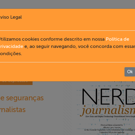
viso Legal
tilizamos cookies conforme descrito em nossa
Política de
PUBLICAÇÕES
rivacidade
e, ao seguir navegando, você concorda com essa
ondições.
Ok
e de expressão
de seguranças
rnalistas