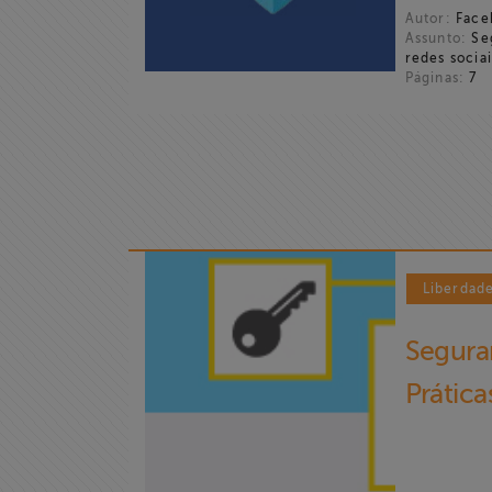
Autor:
Faceb
Assunto:
Seg
redes sociai
Páginas:
7
Liberdad
Home
Seguran
Institucional
Prática
Formação
Acesso à