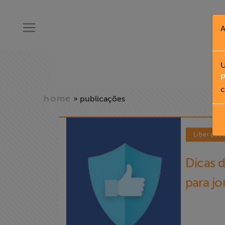
A
U
P
c
home
» publicações
Liberdad
Dicas 
para jo