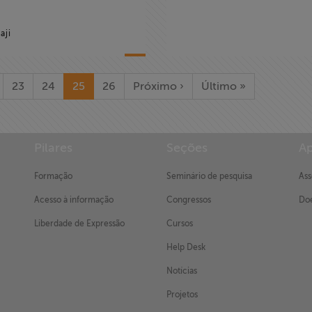
aji
23
24
25
26
Próximo ›
Último »
Pilares
Seções
Ap
Formação
Seminário de pesquisa
Ass
Acesso à informação
Congressos
Doe
Liberdade de Expressão
Cursos
Help Desk
Notícias
Projetos