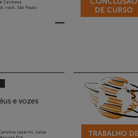
é Carmona
, rock, São Paulo
o
éus e vozes
arolina Lazarini, Luiza
 Mariana Dib