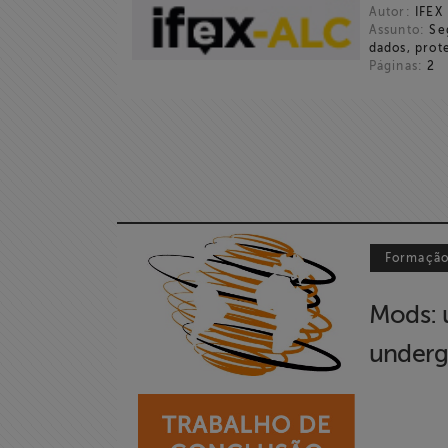
Autor:
IFEX
Informação
Assunto:
Seg
dados, prot
Páginas:
2
Liberdade de
Expressão
Projetos
Proteção Legal
e Litigância
Formaçã
Documentários
Mods:
dos
Homenageados
underg
Notícias