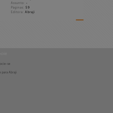
Assunto:
-
Páginas:
59
Editora:
Abraji
oie
ocie-se
 para Abraji