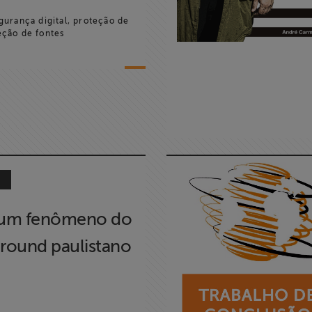
urança digital, proteção de
eção de fontes
o
 um fenômeno do
round paulistano