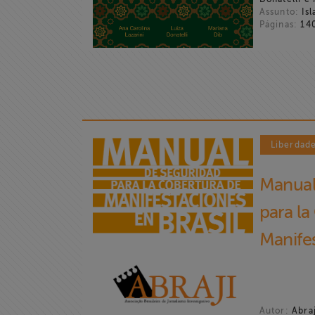
Assunto:
Isl
Páginas:
14
Liberdad
Manual
para la
Manifes
Autor:
Abraj