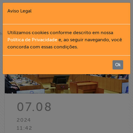
Aviso Legal
Fechar X
Utilizamos cookies conforme descrito em nossa
»
home
notícias
Política de Privacidade
e, ao seguir navegando, você
concorda com essas condições.
English
Home
Ok
Institucional
Formação
07.08
Acesso à
2024
Informação
11:42