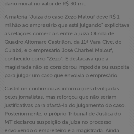
dano moral no valor de R$ 30 mil.
ABRAJI
A matéria “Juíza do caso Zezo Malouf deve R$ 1
>> Conteúdo
milhão ao empresário que está julgando” explicitava
exclusivo para
as relações comerciais entre a juíza Olinda de
associados
Quadro Altomare Castrillon, da 11ª Vara Cível de
Cuiabá, e o empresário José Charbel Malouf,
Assine a nossa
conhecido como “Zezo”. E destacava que a
newsletter
magistrada não se considerou impedida ou suspeita
para julgar um caso que envolvia o empresário.
Fale Conosco
Castrillon confirmou as informações divulgadas
pelos jornalistas, mas reforçou que não seriam
justificativas para afastá-la do julgamento do caso.
Posteriormente, o próprio Tribunal de Justiça do
MT declarou suspeição da juíza no processo
envolvendo o empreiteiro e a magistrada. Ainda