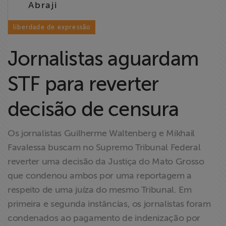
Abraji
Liberdade de
Expressão
liberdade de expressão
Projetos
Jornalistas aguardam
Proteção Legal
STF para reverter
e Litigância
decisão de censura
Documentários
dos
Os jornalistas Guilherme Waltenberg e Mikhail
Homenageados
Favalessa buscam no Supremo Tribunal Federal
reverter uma decisão da Justiça do Mato Grosso
Notícias
que condenou ambos por uma reportagem a
respeito de uma juíza do mesmo Tribunal. Em
Associe-se
primeira e segunda instâncias, os jornalistas foram
condenados ao pagamento de indenização por
Doe para