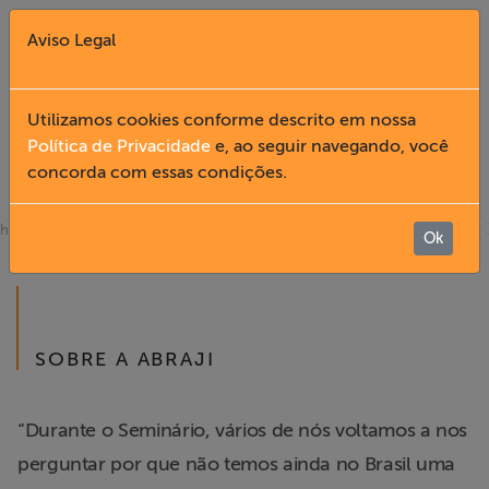
Aviso Legal
Fechar X
Utilizamos cookies conforme descrito em nossa
Política de Privacidade
e, ao seguir navegando, você
INSTITUCIONAL
concorda com essas condições.
English
» Institucional
home
Home
Ok
Institucional
SOBRE A ABRAJI
Formação
Acesso à
“Durante o Seminário, vários de nós voltamos a nos
Informação
perguntar por que não temos ainda no Brasil uma