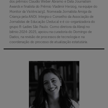
dos prêmios Claudio Weber Abramo e Data Journalism
Awards e finalista do Prêmio Vladimir Herzog, na equipe do
Monitor da Violência/g1. Nomeada Jornalista Amiga da
Criança pela ANDI. Integra o Conselho da Associação de
Jornalistas de Educação (Jeduca) e é co-organizadora do
grupo R-Ladies São Paulo. Como diretora da Abraji no
biênio 2024-2025, apoiou na curadoria do Domingo de
Dados, na revisão de processos de tecnologia e na
coordenação do processo de atualização estatutária.