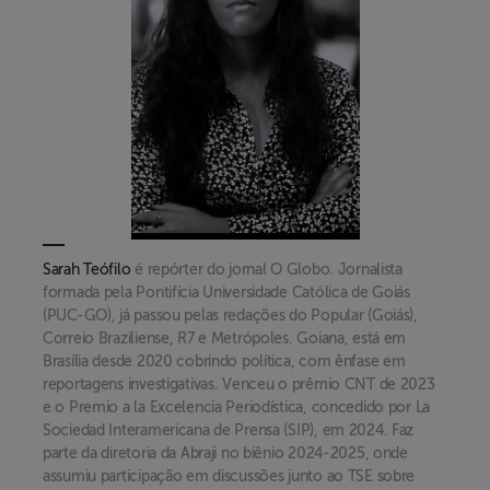
Sarah Teófilo
é repórter do jornal O Globo. Jornalista
formada pela Pontifícia Universidade Católica de Goiás
(PUC-GO), já passou pelas redações do Popular (Goiás),
Correio Braziliense, R7 e Metrópoles. Goiana, está em
Brasília desde 2020 cobrindo política, com ênfase em
reportagens investigativas. Venceu o prêmio CNT de 2023
e o Premio a la Excelencia Periodística, concedido por La
Sociedad Interamericana de Prensa (SIP), em 2024. Faz
parte da diretoria da Abraji no biênio 2024-2025, onde
assumiu participação em discussões junto ao TSE sobre