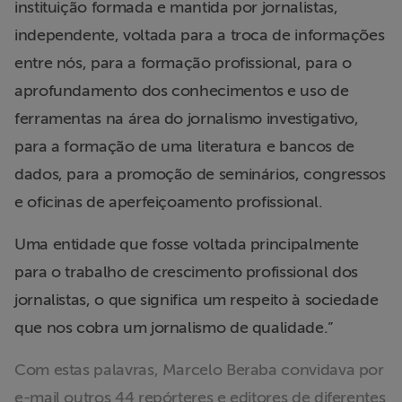
instituição formada e mantida por jornalistas,
Liberdade de
independente, voltada para a troca de informações
Expressão
entre nós, para a formação profissional, para o
Projetos
aprofundamento dos conhecimentos e uso de
ferramentas na área do jornalismo investigativo,
Proteção Legal
para a formação de uma literatura e bancos de
e Litigância
dados, para a promoção de seminários, congressos
e oficinas de aperfeiçoamento profissional.
Documentários
dos
Uma entidade que fosse voltada principalmente
Homenageados
para o trabalho de crescimento profissional dos
Notícias
jornalistas, o que significa um respeito à sociedade
que nos cobra um jornalismo de qualidade.”
Associe-se
Com estas palavras, Marcelo Beraba convidava por
e-mail outros 44 repórteres e editores de diferentes
Doe para