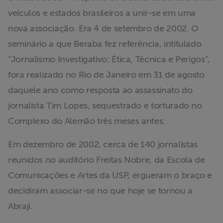
ABRAJI
veículos e estados brasileiros a unir-se em uma
nova associação. Era 4 de setembro de 2002. O
>> Conteúdo
seminário a que Beraba fez referência, intitulado
exclusivo para
“Jornalismo Investigativo: Ética, Técnica e Perigos”,
associados
fora realizado no Rio de Janeiro em 31 de agosto
Assine a nossa
daquele ano como resposta ao assassinato do
newsletter
jornalista Tim Lopes, sequestrado e torturado no
Complexo do Alemão três meses antes.
Fale Conosco
Em dezembro de 2002, cerca de 140 jornalistas
reunidos no auditório Freitas Nobre, da Escola de
Comunicações e Artes da USP, ergueram o braço e
decidiram associar-se no que hoje se tornou a
Abraji.