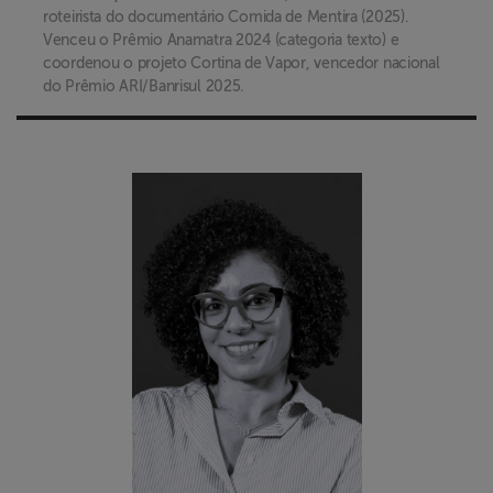
roteirista do documentário Comida de Mentira (2025).
Venceu o Prêmio Anamatra 2024 (categoria texto) e
coordenou o projeto Cortina de Vapor, vencedor nacional
do Prêmio ARI/Banrisul 2025.