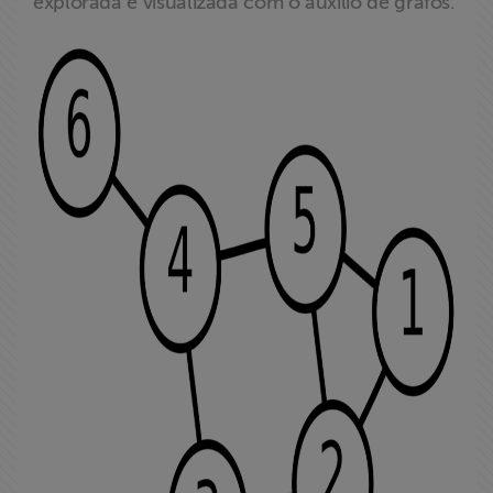
explorada e visualizada com o auxílio de grafos.
ABRAJI
>> Conteúdo
exclusivo para
associados
Assine a nossa
newsletter
Fale Conosco