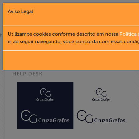
Aviso Legal
Fechar X
Utilizamos cookies conforme descrito em nossa
Política
»
home
help desk
e, ao seguir navegando, você concorda com essas condi
formação
English
acesso à informação
Home
HELP DESK
Institucional
Formação
Acesso à
Informação