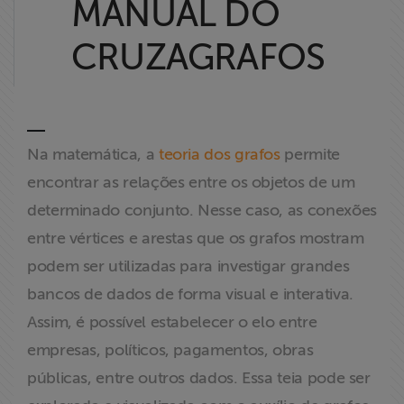
MANUAL DO
Liberdade de
Expressão
CRUZAGRAFOS
Projetos
Proteção Legal
Na matemática, a
teoria dos grafos
permite
e Litigância
encontrar as relações entre os objetos de um
Documentários
determinado conjunto. Nesse caso, as conexões
dos
entre vértices e arestas que os grafos mostram
Homenageados
podem ser utilizadas para investigar grandes
bancos de dados de forma visual e interativa.
Notícias
Assim, é possível estabelecer o elo entre
Associe-se
empresas, políticos, pagamentos, obras
públicas, entre outros dados. Essa teia pode ser
Doe para