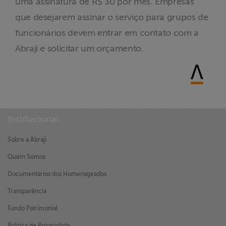
uma assinatura de R$ 30 por mês. Empresas
que desejarem assinar o serviço para grupos de
funcionários devem entrar em contato com a
Abraji e solicitar um orçamento.
Institucional
Sobre a Abraji
Quem Somos
Documentários dos Homenageados
Transparência
Fundo Patrimonial
Política de Privacidade