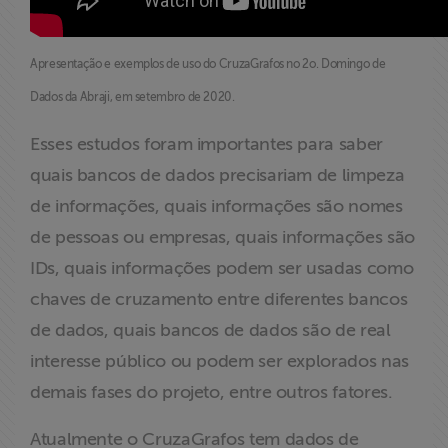
Apresentação e exemplos de uso do CruzaGrafos no 2o. Domingo de
Dados da Abraji, em setembro de 2020.
Esses estudos foram importantes para saber
quais bancos de dados precisariam de limpeza
de informações, quais informações são nomes
de pessoas ou empresas, quais informações são
IDs, quais informações podem ser usadas como
chaves de cruzamento entre diferentes bancos
de dados, quais bancos de dados são de real
interesse público ou podem ser explorados nas
demais fases do projeto, entre outros fatores.
Atualmente o CruzaGrafos tem dados de