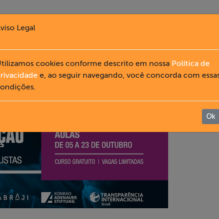
viso Legal
tilizamos cookies conforme descrito em nossa
Política de
rivacidade
e, ao seguir navegando, você concorda com essa
ondições.
Ok