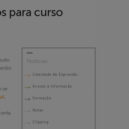
os para curso
tuito
Notícias
 serão
Liberdade de Expressão
Acesso à informação
m se
al
,
Formação
Notas
conta
Clipping