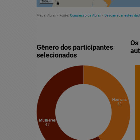
Acesso à
Informação
Liberdade de
Expressão
Projetos
Proteção Legal
e Litigância
Documentários
dos
Homenageados
Notícias