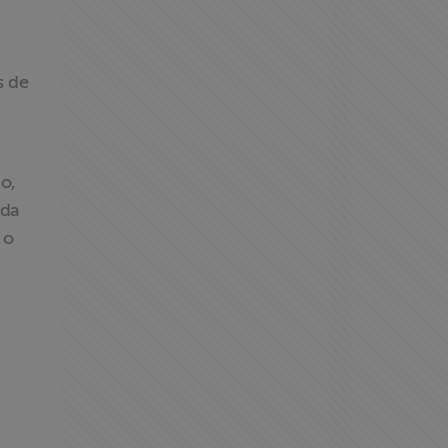
s de
ão,
ada
 o