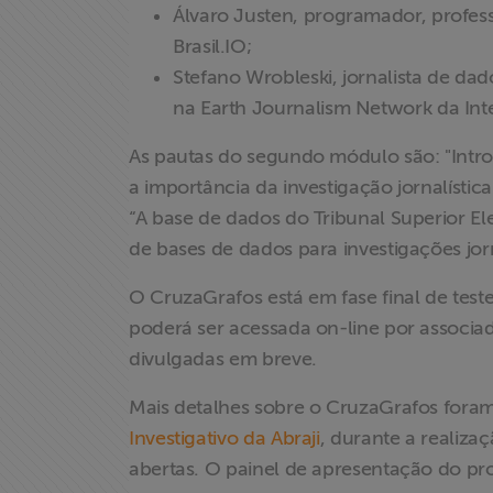
Álvaro Justen, programador, profes
Brasil.IO;
Stefano Wrobleski, jornalista de da
na Earth Journalism Network da Int
As pautas do segundo módulo são: "Intro
a importância da investigação jornalística
X
“A base de dados do Tribunal Superior El
de bases de dados para investigações jorn
O CruzaGrafos está em fase final de test
poderá ser acessada on-line por associa
divulgadas em breve.
Mais detalhes sobre o CruzaGrafos fora
Investigativo da Abraji
, durante a realiza
abertas. O painel de apresentação do pro