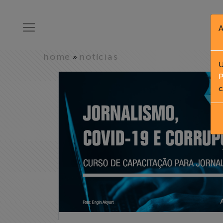
A
home
notícias
»
U
P
c