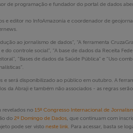
sor de programação e fundador do portal de dados abe
dos e editor no InfoAmazonia e coordenador de geojorn
ernews.
dução ao jornalismo de dados”, “A ferramenta CruzaGra
 e do controle social”, “A base de dados da Receita Feder
eitoral”, “Bases de dados da Saúde Pública” e “Uso com
alísticas”.
es e será disponibilizado ao público em outubro. A ferr
dos da Abraji e também não associados - as regras serão
m revelados no
15º Congresso Internacional de Jornalis
ção do
2º Domingo de Dados
, que continuam com inscri
jeto pode ser visto
neste link.
Para acessar, basta se log