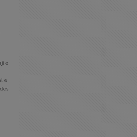
m
ji
e
l e
 dos