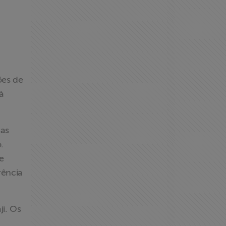
ões de
à
sas
.
e
rência
i. Os