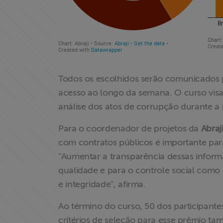
Associe-se
Doe para
ABRAJI
Todos os escolhidos serão comunicados p
>> Conteúdo
acesso ao longo da semana. O curso visa
exclusivo para
associados
análise dos atos de corrupção durante a 
Para o coordenador de projetos da
Abraj
Assine a nossa
com contratos públicos é importante para
newsletter
“Aumentar a transparência dessas inform
qualidade e para o controle social como 
Fale Conosco
e integridade”, afirma.
Ao término do curso, 50 dos participant
critérios de seleção para esse prêmio t