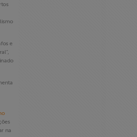
rtos
alismo
fos e
al”,
binado
amenta
mo
ções
ar na