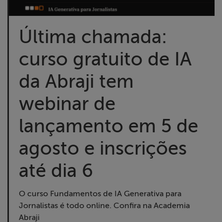
Liberdade de
Expressão
Última chamada:
Projetos
curso gratuito de IA
Proteção Legal
da Abraji tem
e Litigância
webinar de
Documentários
lançamento em 5 de
dos
Homenageados
agosto e inscrições
até dia 6
Notícias
Associe-se
O curso Fundamentos de IA Generativa para
Jornalistas é todo online. Confira na Academia
Abraji
Doe para