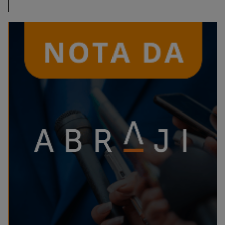
ABRAJI
>> Conteúdo
exclusivo para
associados
Assine a nossa
newsletter
Fale Conosco