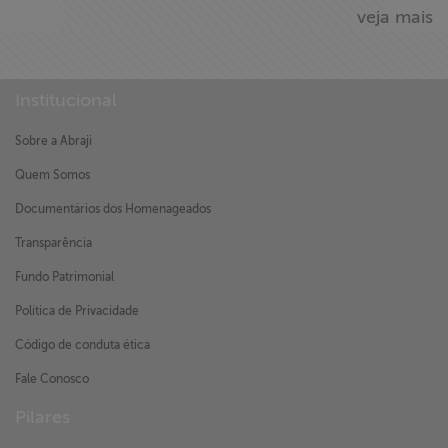
veja mais
Institucional
Sobre a Abraji
Quem Somos
Documentários dos Homenageados
Transparência
Fundo Patrimonial
Política de Privacidade
Código de conduta ética
Fale Conosco
Pilares