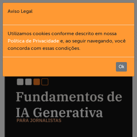
Aviso Legal
Fechar X
Utilizamos cookies conforme descrito em nossa
Política de Privacidade
e, ao seguir navegando, você
concorda com essas condições.
English
Home
Ok
Institucional
Formação
Acesso à
Informação