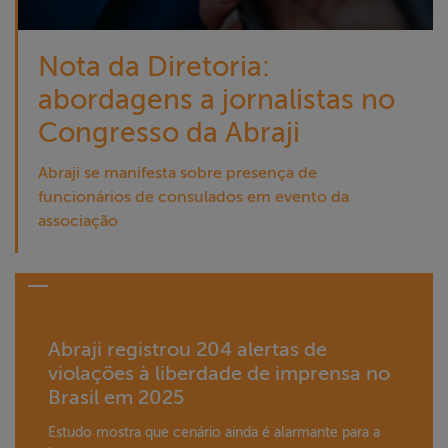
Nota da Diretoria:
abordagens a jornalistas no
Congresso da Abraji
Abraji se manifesta sobre presença de
funcionários de consulados em evento da
associação
Abraji registrou 204 alertas de
violações à liberdade de imprensa no
Brasil em 2025
Estudo mostra que cenário ainda é alarmante para a