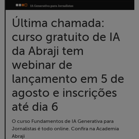
Liberdade de
Expressão
Última chamada:
Projetos
curso gratuito de IA
Proteção Legal
da Abraji tem
e Litigância
webinar de
Documentários
lançamento em 5 de
dos
Homenageados
agosto e inscrições
até dia 6
Notícias
Associe-se
O curso Fundamentos de IA Generativa para
Jornalistas é todo online. Confira na Academia
Abraji
Doe para