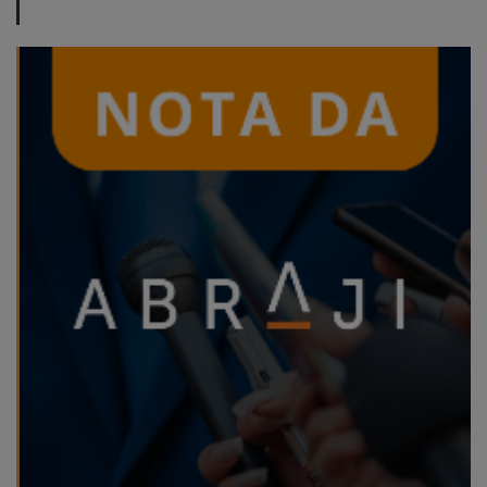
ABRAJI
>> Conteúdo
exclusivo para
associados
Assine a nossa
newsletter
Fale Conosco