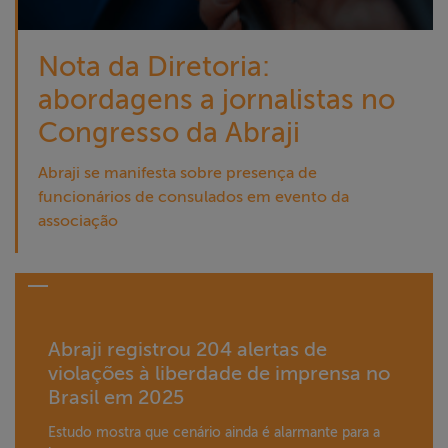
Nota da Diretoria:
abordagens a jornalistas no
Congresso da Abraji
Abraji se manifesta sobre presença de
funcionários de consulados em evento da
associação
Abraji registrou 204 alertas de
violações à liberdade de imprensa no
Brasil em 2025
Estudo mostra que cenário ainda é alarmante para a