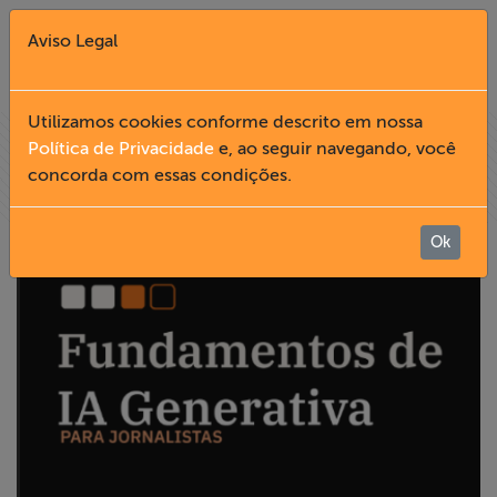
Aviso Legal
Fechar X
Utilizamos cookies conforme descrito em nossa
Política de Privacidade
e, ao seguir navegando, você
concorda com essas condições.
English
Home
Ok
Institucional
Formação
Acesso à
Informação