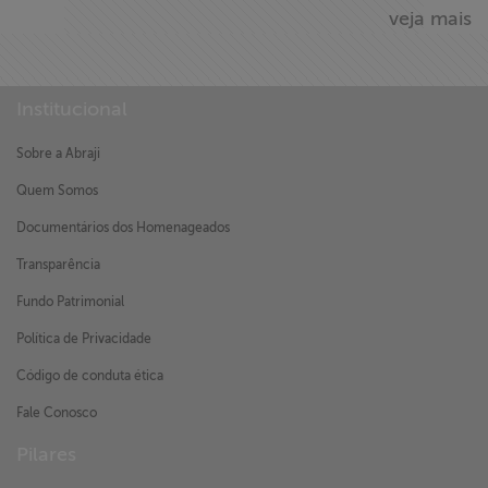
veja mais
Institucional
Sobre a Abraji
Quem Somos
Documentários dos Homenageados
Transparência
Fundo Patrimonial
Política de Privacidade
Código de conduta ética
Fale Conosco
Pilares