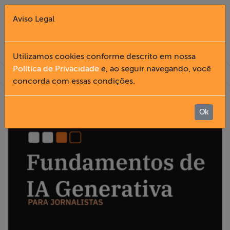
Aviso Legal
Fechar X
Utilizamos cookies conforme descrito em nossa
Política de Privacidade
e, ao seguir navegando, você
concorda com essas condições.
English
Home
Ok
Institucional
Formação
Acesso à
Informação