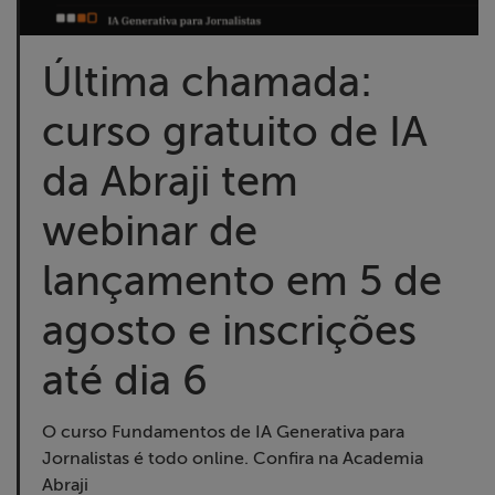
Liberdade de
Expressão
Última chamada:
Projetos
curso gratuito de IA
Proteção Legal
da Abraji tem
e Litigância
webinar de
Documentários
lançamento em 5 de
dos
Homenageados
agosto e inscrições
até dia 6
Notícias
Associe-se
O curso Fundamentos de IA Generativa para
Jornalistas é todo online. Confira na Academia
Abraji
Doe para