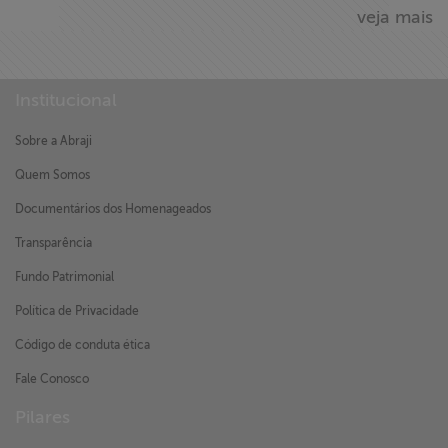
veja mais
Institucional
Sobre a Abraji
Quem Somos
Documentários dos Homenageados
Transparência
Fundo Patrimonial
Política de Privacidade
Código de conduta ética
Fale Conosco
Pilares