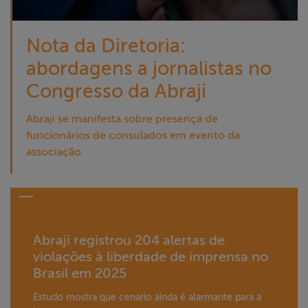
Nota da Diretoria:
abordagens a jornalistas no
Congresso da Abraji
Abraji se manifesta sobre presença de
funcionários de consulados em evento da
associação
Abraji registrou 204 alertas de
violações à liberdade de imprensa no
Brasil em 2025
Estudo mostra que cenário ainda é alarmante para a