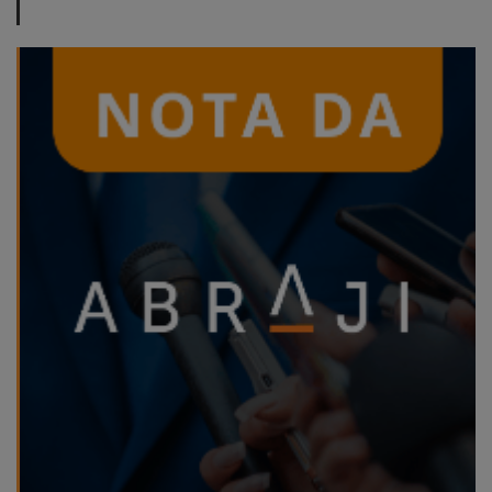
ABRAJI
>> Conteúdo
exclusivo para
associados
Assine a nossa
newsletter
Fale Conosco