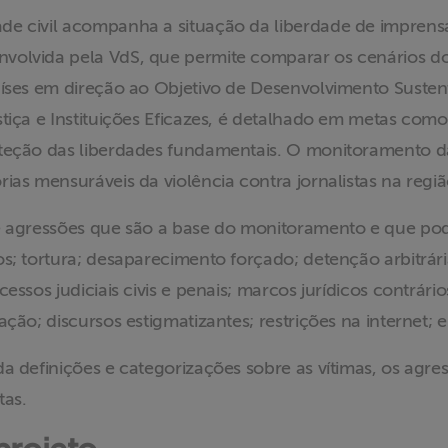
e civil acompanha a situação da liberdade de imprensa 
volvida pela VdS, que permite comparar os cenários do
países em direção ao Objetivo de Desenvolvimento Sust
tiça e Instituições Eficazes, é detalhado em metas como
oteção das liberdades fundamentais. O monitoramento d
ias mensuráveis da violência contra jornalistas na regi
de agressões que são a base do monitoramento e que 
s; tortura; desaparecimento forçado; detenção arbitrári
essos judiciais civis e penais; marcos jurídicos contrári
ção; discursos estigmatizantes; restrições na internet; e
a definições e categorizações sobre as vítimas, os agre
tas.