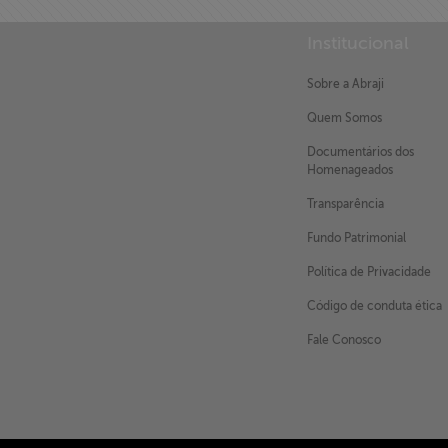
Institucional
Sobre a Abraji
Quem Somos
Documentários dos
Homenageados
Transparência
Fundo Patrimonial
Política de Privacidade
Código de conduta ética
Fale Conosco