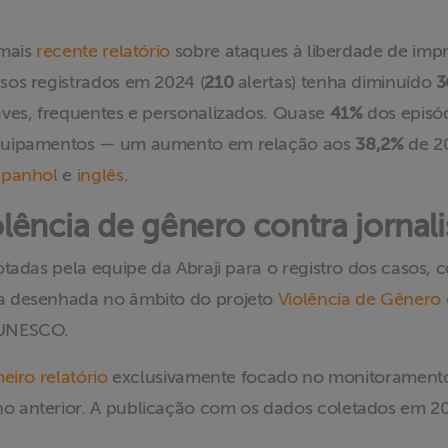
 mais
recente relatório
sobre ataques à liberdade de impr
sos registrados em 2024 (
210
alertas) tenha diminuído
3
aves, frequentes e personalizados. Quase
41%
dos episód
equipamentos — um aumento em relação aos
38,2%
de 20
spanhol
e
inglês
.
olência de gênero contra jornali
otadas pela equipe da Abraji para o registro dos casos
a desenhada no âmbito do projeto
Violência de Gênero 
 UNESCO.
eiro relatório
exclusivamente focado no monitoramento
 anterior. A publicação com os dados coletados em 202