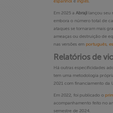
espanhol
e
inglês
.
Em 2025 a
Abraji
lançou seu
embora o número total de ca
ataques se tornaram mais gr
ameaças ou destruição de 
nas versões em
português
,
e
Relatórios de vi
Há outras especificidades ad
tem uma metodologia própri
2021 com financiamento da
Em 2022, foi publicado o
prim
acompanhamento feito no ano
semestre de 2024.