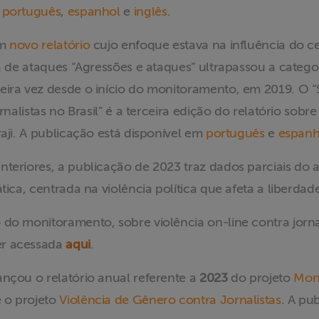
:
português
,
espanhol
e
inglês
.
um
novo relatório
cujo enfoque estava na influência do ce
ia de ataques “Agressões e ataques” ultrapassou a categ
eira vez desde o início do monitoramento, em 2019. O 
ornalistas no Brasil” é a terceira edição do relatório so
raji. A publicação está disponível em
português
e
espanh
nteriores, a publicação de 2023 traz dados parciais do 
tica, centrada na violência política que afeta a liberdad
do monitoramento, sobre violência on-line contra jornal
er acessada
aqui
.
 lançou o relatório anual referente a
2023
do projeto
Moni
 o projeto
Violência de Gênero contra Jornalistas
. A pu