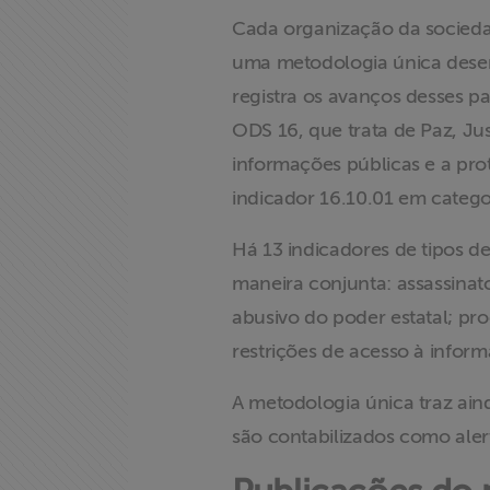
Cada organização da sociedad
uma metodologia única desen
Home
registra os avanços desses 
ODS 16, que trata de Paz, Jus
Institucional
informações públicas e a pr
indicador 16.10.01 em categor
Formação
Há 13 indicadores de tipos 
Acesso à
maneira conjunta: assassinato
Informação
abusivo do poder estatal; proc
Liberdade de
restrições de acesso à informa
Expressão
A metodologia única traz aind
Projetos
são contabilizados como aler