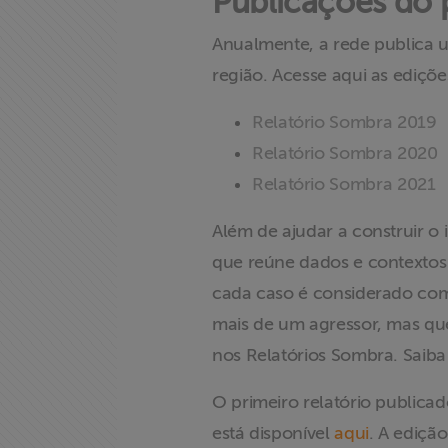
Publicações do 
Proteção Legal
e Litigância
Anualmente, a rede publica 
região. Acesse aqui as ediçõe
Documentários
dos
Relatório Sombra 2019
Homenageados
Relatório Sombra 2020
Relatório Sombra 2021
Notícias
Além de ajudar a construir o 
Associe-se
que reúne dados e contextos f
cada caso é considerado como
Doe para
ABRAJI
mais de um agressor, mas qu
nos Relatórios Sombra. Saib
>> Conteúdo
exclusivo para
O primeiro relatório publicado
associados
está disponível
aqui
. A edição