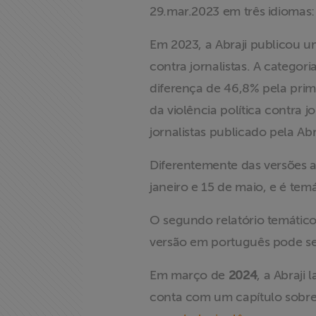
29.mar.2023 em três idiomas
Assine a nossa
newsletter
Em 2023, a Abraji publicou 
contra jornalistas. A categor
Fale Conosco
diferença de 46,8% pela prim
da violência política contra j
jornalistas publicado pela Ab
Diferentemente das versões a
janeiro e 15 de maio, e é temá
O segundo relatório temático 
versão em português pode s
Em março de
2024
, a Abraji
conta com um capítulo sobre