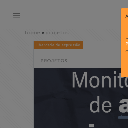
A
home
projetos
»
U
P
liberdade de expressão
c
PROJETOS