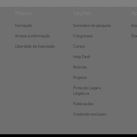
Pilares
Seções
Ap
Formação
Seminário de pesquisa
Ass
Acesso à informação
Congressos
Doe
Liberdade de Expressão
Cursos
Help Desk
Notícias
Projetos
Proteção Legal e
Litigância
Publicações
Conteúdo exclusivo