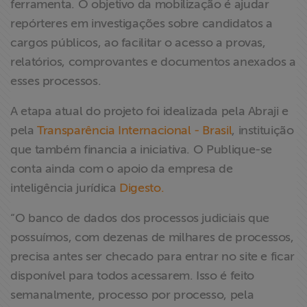
ferramenta. O objetivo da mobilização é ajudar
ABRAJI
repórteres em investigações sobre candidatos a
cargos públicos, ao facilitar o acesso a provas,
>> Conteúdo
relatórios, comprovantes e documentos anexados a
exclusivo para
esses processos.
associados
A etapa atual do projeto foi idealizada pela Abraji e
Assine a nossa
pela
Transparência Internacional - Brasil
, instituição
newsletter
que também financia a iniciativa. O Publique-se
conta ainda com o apoio da empresa de
Fale Conosco
inteligência jurídica
Digesto.
“O banco de dados dos processos judiciais que
possuímos, com dezenas de milhares de processos,
precisa antes ser checado para entrar no site e ficar
disponível para todos acessarem. Isso é feito
semanalmente, processo por processo, pela