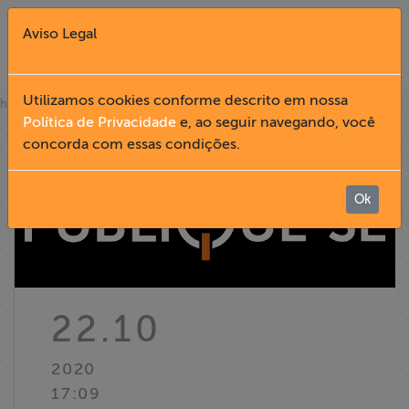
Aviso Legal
Fechar X
Utilizamos cookies conforme descrito em nossa
»
home
notícias
Política de Privacidade
e, ao seguir navegando, você
concorda com essas condições.
English
Home
Ok
Institucional
Formação
22.10
Acesso à
2020
Informação
17:09