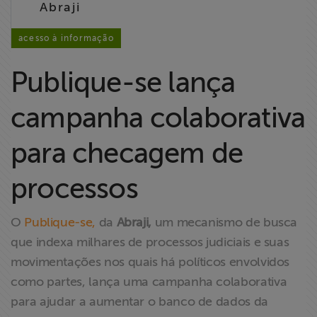
Abraji
Liberdade de
Expressão
acesso à informação
Projetos
Publique-se lança
Proteção Legal
campanha colaborativa
e Litigância
para checagem de
Documentários
dos
processos
Homenageados
O
Publique-se,
da
Abraji,
um mecanismo de busca
Notícias
que indexa milhares de processos judiciais e suas
movimentações nos quais há políticos envolvidos
Associe-se
como partes, lança uma campanha colaborativa
para ajudar a aumentar o banco de dados da
Doe para