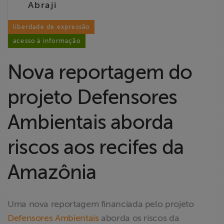
Abraji
Liberdade de
Expressão
liberdade de expressão
acesso à informação
Projetos
Nova reportagem do
Proteção Legal
e Litigância
projeto Defensores
Documentários
Ambientais aborda
dos
Homenageados
riscos aos recifes da
Amazônia
Notícias
Associe-se
Uma nova reportagem financiada pelo projeto
Defensores Ambientais
aborda os riscos da
Doe para