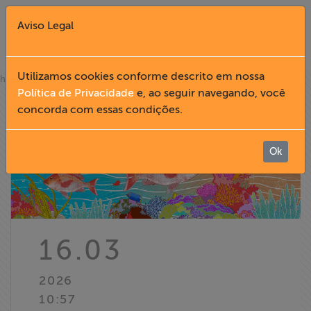
Aviso Legal
Fechar X
Utilizamos cookies conforme descrito em nossa
»
home
notícias
Política de Privacidade
e, ao seguir navegando, você
concorda com essas condições.
English
Home
Ok
Institucional
Formação
16.03
Acesso à
2026
Informação
10:57