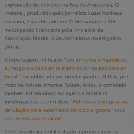
exploração de petróleo na Foz do Amazonas. O
ABRAJI
material, produzido pelo jornalista Luan Matheus
Santana, foi publicado em 1º de março é a 10ª
>> Conteúdo
exclusivo para
investigação financiada pela iniciativa da
associados
Associação Brasileira de Jornalismo Investigativo
(Abraji).
Assine a nossa
A reportagem, intitulada “
Los arrecifes amazónicos:
newsletter
el riesgo olvidado en la exploración de petróleo en
Fale Conosco
Brasil
” , foi publicada no jornal espanhol El País, por
meio da coluna América Futura. Antes, o conteúdo
também foi veiculado na agência brasileira
InfoAmazonia, com o título “
Petrobras divulga nova
simulação para vazamento de óleo e ignora riscos
aos recifes amazônicos
”.
Selecionado via edital voltado a profissionais da