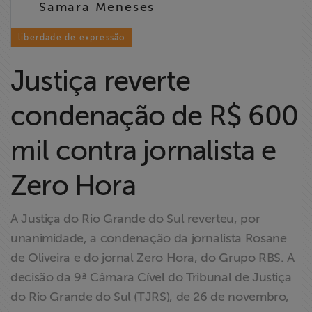
Samara Meneses
Liberdade de
Expressão
liberdade de expressão
Projetos
Justiça reverte
Proteção Legal
condenação de R$ 600
e Litigância
mil contra jornalista e
Documentários
dos
Zero Hora
Homenageados
A Justiça do Rio Grande do Sul reverteu, por
Notícias
unanimidade, a condenação da jornalista Rosane
de Oliveira e do jornal Zero Hora, do Grupo RBS. A
Associe-se
decisão da 9ª Câmara Cível do Tribunal de Justiça
do Rio Grande do Sul (TJRS), de 26 de novembro,
Doe para