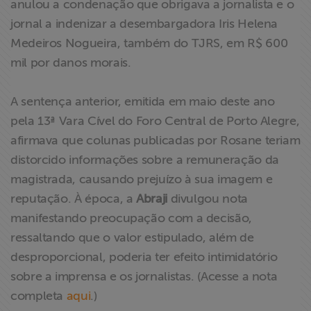
anulou a condenação que obrigava a jornalista e o
ABRAJI
jornal a indenizar a desembargadora Iris Helena
Medeiros Nogueira, também do TJRS, em R$ 600
>> Conteúdo
mil por danos morais.
exclusivo para
associados
A sentença anterior, emitida em maio deste ano
pela 13ª Vara Cível do Foro Central de Porto Alegre,
Assine a nossa
newsletter
afirmava que colunas publicadas por Rosane teriam
distorcido informações sobre a remuneração da
Fale Conosco
magistrada, causando prejuízo à sua imagem e
reputação. À época, a
Abraji
divulgou nota
manifestando preocupação com a decisão,
ressaltando que o valor estipulado, além de
desproporcional, poderia ter efeito intimidatório
sobre a imprensa e os jornalistas. (Acesse a nota
completa
aqui
.)