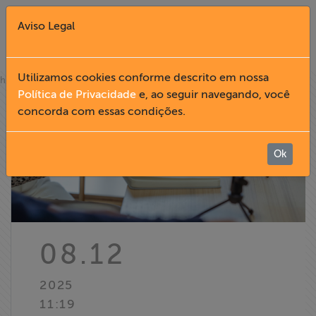
Aviso Legal
Fechar X
Utilizamos cookies conforme descrito em nossa
»
home
notícias
Política de Privacidade
e, ao seguir navegando, você
concorda com essas condições.
English
Home
Ok
Institucional
Formação
08.12
Acesso à
2025
Informação
11:19