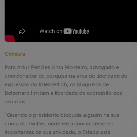
Censura
Para Artur Pericles Lima Monteiro, advogado e
coordenador de pesquisa na área de liberdade de
expressão do InternetLab, os bloqueios de
Bolsonaro limitam a liberdade de expressão dos
usuários.
“Quando o presidente bloqueia alguém na sua
conta do Twitter, onde ele anuncia decisões
importantes de sua atividade, o Estado está