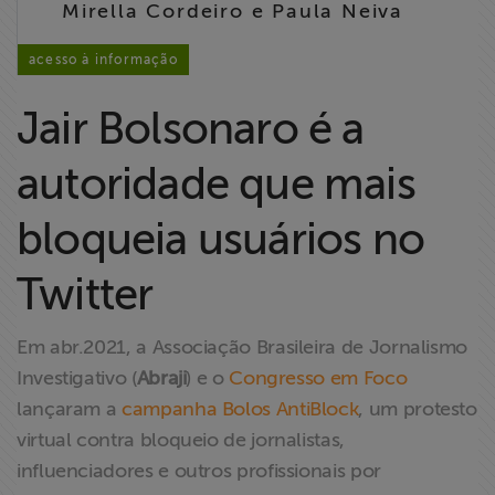
Mirella Cordeiro e Paula Neiva
Liberdade de
Expressão
acesso à informação
Projetos
Jair Bolsonaro é a
Proteção Legal
autoridade que mais
e Litigância
bloqueia usuários no
Documentários
dos
Twitter
Homenageados
Em abr.2021, a Associação Brasileira de Jornalismo
Notícias
Investigativo (
Abraji
) e o
Congresso em Foco
lançaram a
campanha Bolos AntiBlock
, um protesto
Associe-se
virtual contra bloqueio de jornalistas,
influenciadores e outros profissionais por
Doe para