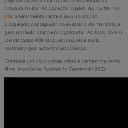
páginas de jornais censurados no período da
ditadura militar. Ao conectar o perfil do Twitter no
site
, a ferramenta rastreia se o usuário foi
bloqueado por alguém no exercício do mandato e
gera um bolo único em cryptoarte. Ao todo, foram
identificados
409
bloqueios na rede social
realizados por autoridades públicas.
Conheça um pouco mais sobre a campanha neste
filme, inscrito no Festival de Cannes de 2021: