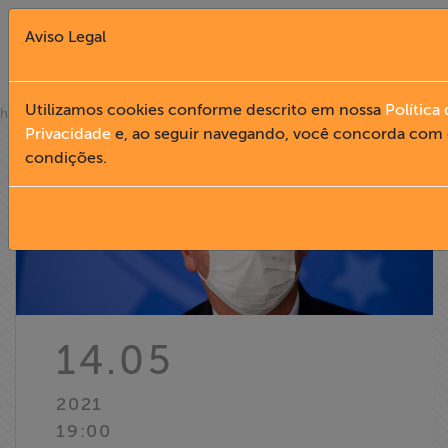
Aviso Legal
Fechar X
Utilizamos cookies conforme descrito em nossa
Política
»
home
notícias
Privacidade
e, ao seguir navegando, você concorda com 
condições.
English
Home
Institucional
Formação
14.05
Acesso à
2021
Informação
19:00