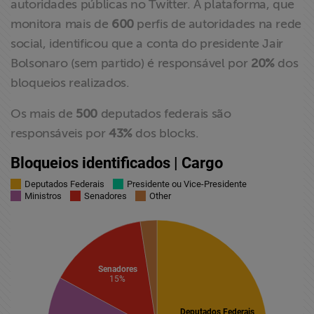
autoridades públicas no Twitter. A plataforma, que
ABRAJI
monitora mais de
600
perfis de autoridades na rede
social, identificou que a conta do presidente Jair
>> Conteúdo
Bolsonaro (sem partido) é responsável por
20%
dos
exclusivo para
bloqueios realizados.
associados
Os mais de
500
deputados federais são
Assine a nossa
responsáveis por
43%
dos blocks.
newsletter
Fale Conosco