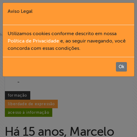
Aviso Legal
Fechar X
Utilizamos cookies conforme descrito em nossa
»
home
notícias
Política de Privacidade
e, ao seguir navegando, você
04.09
concorda com essas condições.
English
2017
Home
Ok
05:11
-
Institucional
formação
Formação
liberdade de expressão
acesso à informação
Acesso à
Informação
Há 15 anos, Marcelo