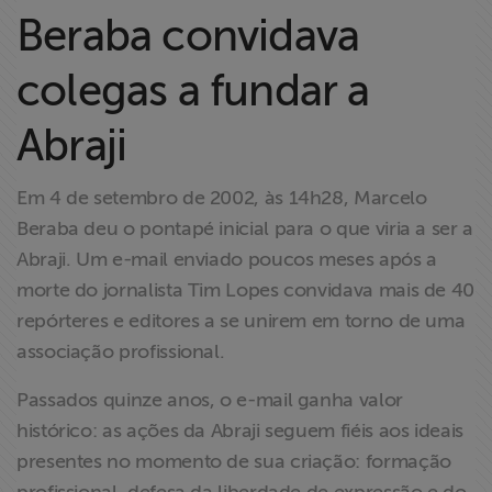
Liberdade de
Beraba convidava
Expressão
colegas a fundar a
Projetos
Abraji
Proteção Legal
e Litigância
Em 4 de setembro de 2002, às 14h28, Marcelo
Beraba deu o pontapé inicial para o que viria a ser a
Documentários
Abraji. Um e-mail enviado poucos meses após a
dos
morte do jornalista Tim Lopes convidava mais de 40
Homenageados
repórteres e editores a se unirem em torno de uma
associação profissional.
Notícias
Passados quinze anos, o e-mail ganha valor
Associe-se
histórico: as ações da Abraji seguem fiéis aos ideais
presentes no momento de sua criação: formação
Doe para