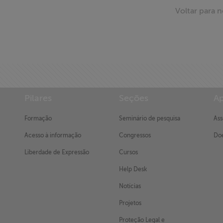
Voltar para n
Pilares
Seções
Ap
Formação
Seminário de pesquisa
Ass
Acesso à informação
Congressos
Doe
Liberdade de Expressão
Cursos
Help Desk
Notícias
Projetos
Proteção Legal e