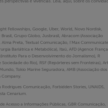
es perspectivas e vivências. Leia, aqui, sobre os convida
ght Fellowships, Google, Uber, World, Novo Nordisk,
 Brasil, Grupo Globo, Jusbrasil, Abracom (Associação
), Alma Preta, Textual Comunicação, I'Max Communicat
urgia Bariátrica e Metabólica), Itaú, AFD (Agence França
(Instituto Para o Desenvolvimento do Jornalismo), R
e Sociedade do Rio), RSF (Repórteres sem Fronteiras), Ar
 Mundo, Tokio Marine Seguradora, AMB (Associação dos
ism Company.
ia Rodrigues Comunicação, Forbidden Stories, UNAIDS,
ista Cenarium.
ito de Acesso a Informações Públicas, GBR Comunicação,