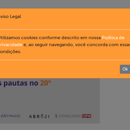
viso Legal
tilizamos cookies conforme descrito em nossa
Política de
rivacidade
e, ao seguir navegando, você concorda com essa
ondições.
Ok