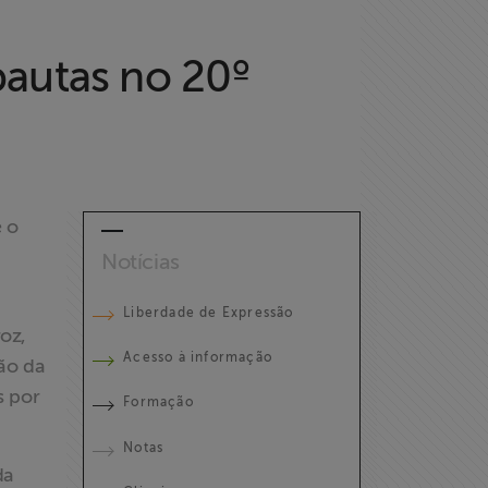
pautas no 20º
e o
Notícias
Liberdade de Expressão
oz,
Acesso à informação
ção da
s por
Formação
Notas
da