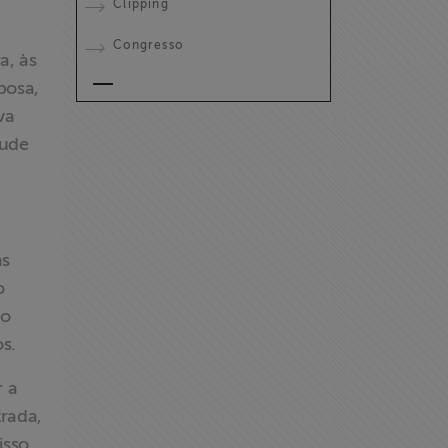
Clipping
Congresso
a, às
bosa,
va
tude
as
o
mo
s.
r a
trada,
isso,