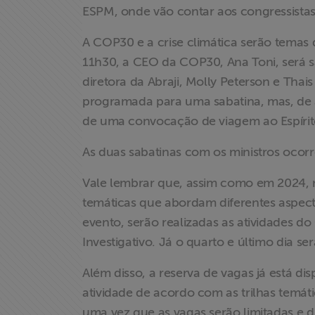
ESPM, onde vão contar aos congressista
Institucional
A COP30 e a crise climática serão temas 
Formação
11h30, a CEO da COP30, Ana Toni, será sa
diretora da Abraji, Molly Peterson e Thais
Acesso à
programada para uma sabatina, mas, de a
Informação
de uma convocação de viagem ao Espírito 
As duas sabatinas com os ministros ocor
Liberdade de
Expressão
Vale lembrar que, assim como em 2024, 
temáticas que abordam diferentes aspecto
Projetos
evento, serão realizadas as atividades d
Investigativo. Já o quarto e último dia 
Proteção Legal
e Litigância
Além disso, a reserva de vagas já está dis
atividade de acordo com as trilhas temát
Documentários
uma vez que as vagas serão limitadas e di