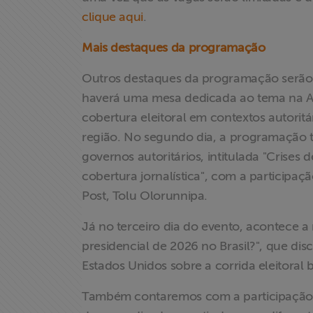
dos
clique aqui
.
Homenageados
Mais destaques da programação
Notícias
Outros destaques da programação serão a 
haverá uma mesa dedicada ao tema na Amé
Associe-se
cobertura eleitoral em contextos autoritá
região. No segundo dia, a programação 
Doe para
ABRAJI
governos autoritários, intitulada "Crises
cobertura jornalística", com a particip
>> Conteúdo
Post, Tolu Olorunnipa.
exclusivo para
Já no terceiro dia do evento, acontece a
associados
presidencial de 2026 no Brasil?", que di
Estados Unidos sobre a corrida eleitoral 
Assine a nossa
newsletter
Também contaremos com a participação de 