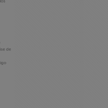
dos
e
ise de
tigo