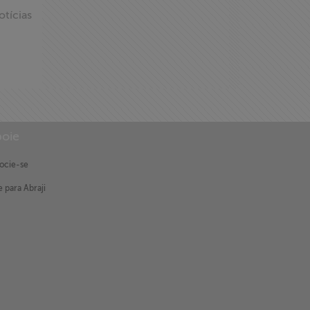
otícias
oie
ocie-se
 para Abraji