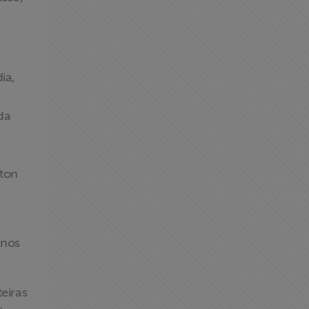
ia,
da
gton
 nos
eiras