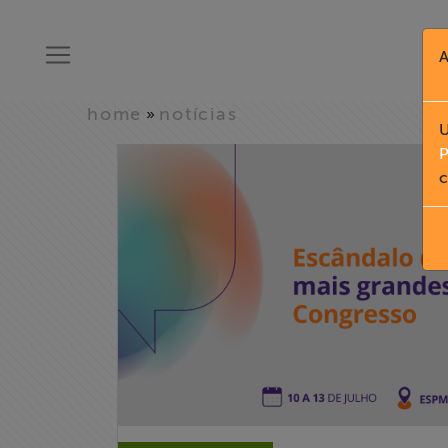
A
home
notícias
»
U
P
c