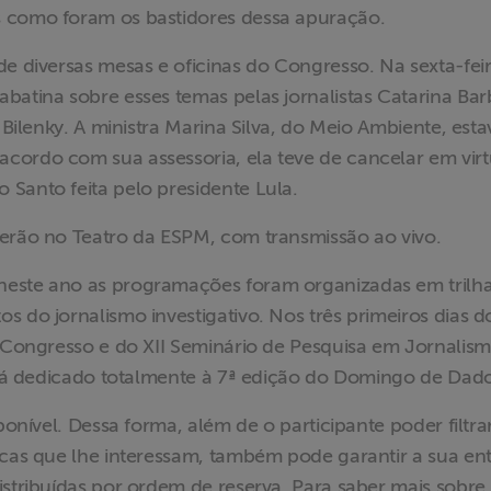
s como foram os bastidores dessa apuração.
de diversas mesas e oficinas do Congresso. Na sexta-feir
batina sobre esses temas pelas jornalistas Catarina Bar
 Bilenky. A ministra Marina Silva, do Meio Ambiente, esta
cordo com sua assessoria, ela teve de cancelar em vir
Santo feita pelo presidente Lula.
rerão no Teatro da ESPM, com transmissão ao vivo.
neste ano as programações foram organizadas em trilh
s do jornalismo investigativo. Nos três primeiros dias d
o Congresso e do XII Seminário de Pesquisa em Jornalis
será dedicado totalmente à 7ª edição do Domingo de Dado
ponível. Dessa forma, além de o participante poder filtra
icas que lhe interessam, também pode garantir a sua en
stribuídas por ordem de reserva. Para saber mais sobre 