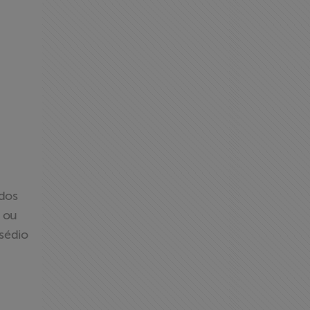
ados
s ou
ssédio