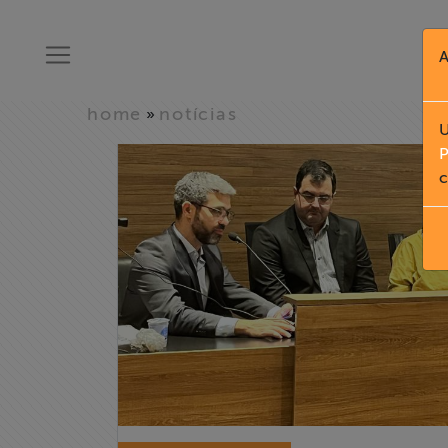
A
home
notícias
»
U
P
c