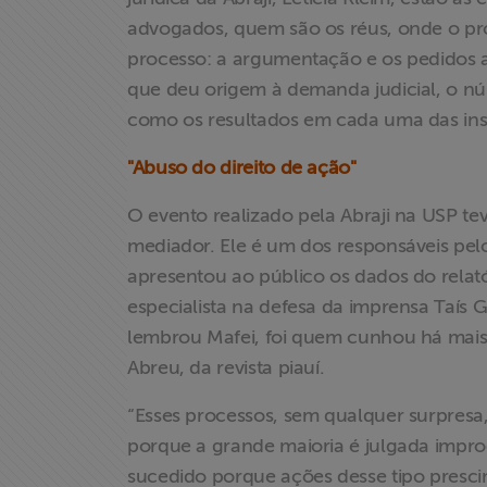
advogados, quem são os réus, onde o pr
Acesso à
processo: a argumentação e os pedidos ap
Informação
que deu origem à demanda judicial, o n
como os resultados em cada uma das instâ
Liberdade de
Expressão
"Abuso do direito de ação"
O evento realizado pela Abraji na USP tev
Projetos
mediador. Ele é um dos responsáveis pelo
apresentou ao público os dados do rela
Proteção Legal
especialista na defesa da imprensa Taís 
e Litigância
lembrou Mafei, foi quem cunhou há mais de
Abreu, da revista piauí.
Documentários
dos
“Esses processos, sem qualquer surpresa
Homenageados
porque a grande maioria é julgada impr
sucedido porque ações desse tipo presci
Notícias