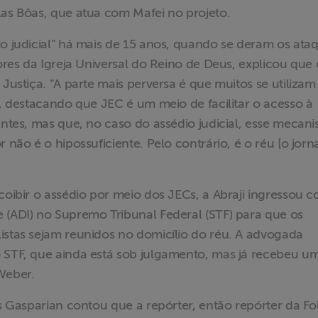
las Bôas, que atua com Mafei no projeto.
io judicial” há mais de 15 anos, quando se deram os ata
tores da Igreja Universal do Reino de Deus, explicou que 
 Justiça. “A parte mais perversa é que muitos se utilizam
a, destacando que JEC é um meio de facilitar o acesso à
entes, mas que, no caso do assédio judicial, esse mecan
 não é o hipossuficiente. Pelo contrário, é o réu [o jorna
coibir o assédio por meio dos JECs, a Abraji ingressou 
 (ADI) no Supremo Tribunal Federal (STF) para que os
istas sejam reunidos no domicílio do réu. A advogada
o STF, que ainda está sob julgamento, mas já recebeu u
Weber.
ís Gasparian contou que a repórter, então repórter da Fo