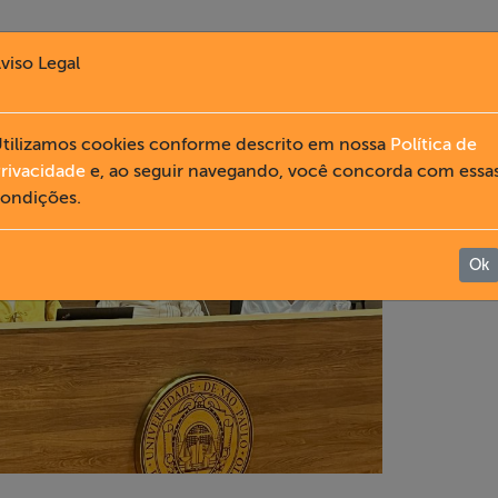
viso Legal
tilizamos cookies conforme descrito em nossa
Política de
rivacidade
e, ao seguir navegando, você concorda com essa
ondições.
Ok