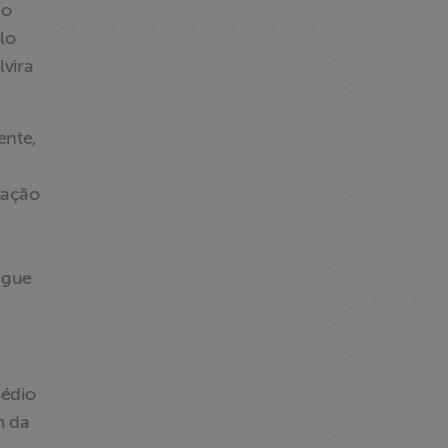
do
lo
lvira
ente,
iação
hegue
sédio
m da