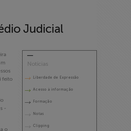
dio Judicial
ira
sam
Notícias
essos
Liberdade de Expressão
 feito
Acesso à informação
do
Formação
s -
Notas
Clipping
ra o