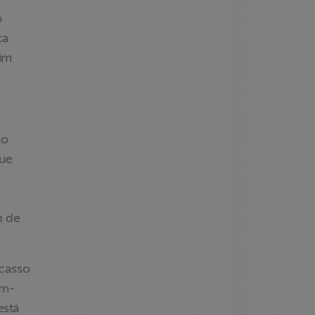
o
ca
im
mo
que
n de
acasso
em-
está