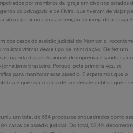
impetrados por membros da igreja em diversos estados 
agenda da advogada e de Elvira, que tiveram de viajar pe
sa situação, ficou clara a intenção da igreja de acossar E
um dos casos de assédio judicial do Monitor e, recentem
nalistas vítimas desse tipo de intimidação. Ele fez um
ão na vida dos profissionais de imprensa e saudou a cr
ornalismo brasileiro. Porque, pela primeira vez, se
ntífica para monitorar esse assédio. E esperamos que o
nalística e que seja o início de um debate público que c
euniu um total de 654 processos enquadrados como as
em 84 casos de assédio judicial. Do total, 57,4% decorrera