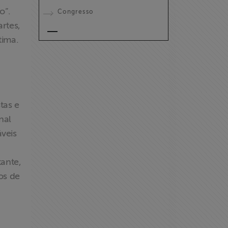
o”.
Congresso
artes,
tima.
tas e
nal
veis
tante,
os de