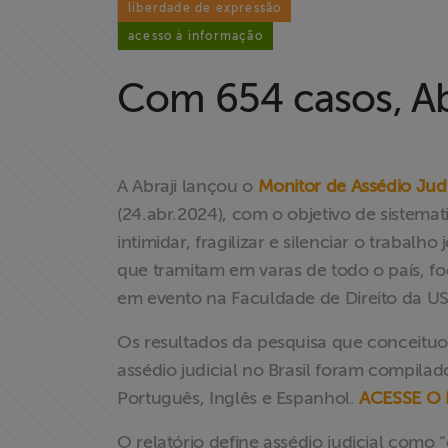
liberdade de expressão
acesso à informação
Com 654 casos, Abr
A Abraji lançou o
Monitor de Assédio Judic
(24.abr.2024), com o objetivo de sistemat
intimidar, fragilizar e silenciar o trabalh
que tramitam em varas de todo o país, foc
em evento na Faculdade de Direito da US
Os resultados da pesquisa que conceitu
assédio judicial no Brasil foram compilad
Português, Inglês e Espanhol.
ACESSE O
O relatório define assédio judicial como “