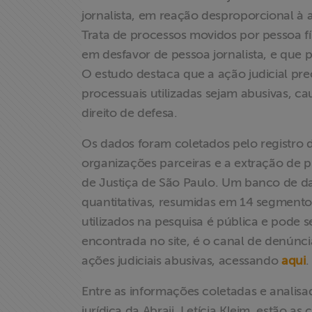
jornalista, em reação desproporcional à at
Trata de processos movidos por pessoa fís
em desfavor de pessoa jornalista, e que p
O estudo destaca que a ação judicial pre
processuais utilizadas sejam abusivas, ca
direito de defesa.
Os dados foram coletados pelo registro d
organizações parceiras e a extração de p
de Justiça de São Paulo. Um banco de da
quantitativas, resumidas em 14 segmento
utilizados na pesquisa é pública e pode 
Home
encontrada no site, é o canal de denúnci
ações judiciais abusivas, acessando
aqui
.
Institucional
Entre as informações coletadas e analis
Formação
jurídica da Abraji, Letícia Kleim, estão a