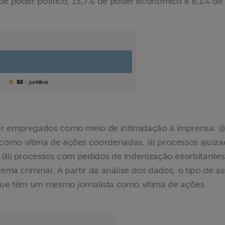
 de poder político, 13,7% de poder econômico e 8,1% de
r empregados como meio de intimidação à imprensa: (i)
omo vítima de ações coordenadas, (ii) processos ajuiz
(iii) processos com pedidos de indenização exorbitante
ema criminal. A partir da análise dos dados, o tipo de a
 que têm um mesmo jornalista como vítima de ações