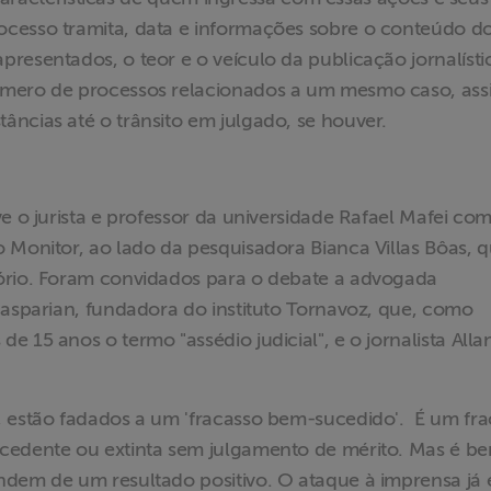
ocesso tramita, data e informações sobre o conteúdo d
resentados, o teor e o veículo da publicação jornalísti
úmero de processos relacionados a um mesmo caso, ass
ncias até o trânsito em julgado, se houver.
e o jurista e professor da universidade Rafael Mafei co
 Monitor, ao lado da pesquisadora Bianca Villas Bôas, 
tório. Foram convidados para o debate a advogada
Gasparian, fundadora do instituto Tornavoz, que, como
 15 anos o termo "assédio judicial", e o jornalista Alla
, estão fadados a um 'fracasso bem-sucedido'. É um fr
ocedente ou extinta sem julgamento de mérito. Mas é b
ndem de um resultado positivo. O ataque à imprensa já 