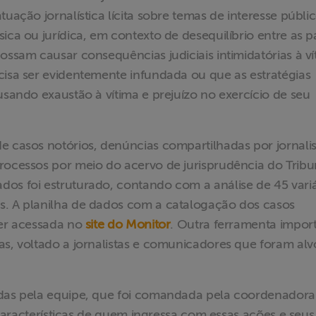
uação jornalística lícita sobre temas de interesse públic
ica ou jurídica, em contexto de desequilíbrio entre as p
ossam causar consequências judiciais intimidatórias à ví
cisa ser evidentemente infundada ou que as estratégias
usando exaustão à vítima e prejuízo no exercício de seu
e casos notórios, denúncias compartilhadas por jornalis
rocessos por meio do acervo de jurisprudência do Tribu
dos foi estruturado, contando com a análise de 45 variá
s. A planilha de dados com a catalogação dos casos
ser acessada no
site do Monitor
. Outra ferramenta impor
as, voltado a jornalistas e comunicadores que foram alv
adas pela equipe, que foi comandada pela coordenadora
s características de quem ingressa com essas ações e seus