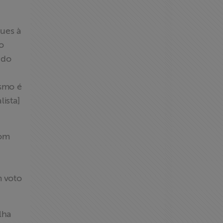
ques à
o
 do
ismo é
lista]
com
m voto
lha