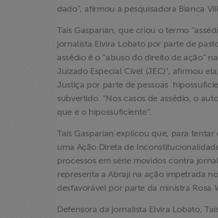
dado”, afirmou a pesquisadora Bianca Vil
Associe-se
Taís Gasparian, que criou o termo “asséd
jornalista Elvira Lobato por parte de pas
Doe para
assédio é o “abuso do direito de ação” na
ABRAJI
Juizado Especial Cível (JEC)”, afirmou el
Justiça por parte de pessoas hipossufici
>> Conteúdo
subvertido. “Nos casos de assédio, o autor
exclusivo para
que é o hipossuficiente”.
associados
Taís Gasparian explicou que, para tentar 
Assine a nossa
uma Ação Direta de Inconstitucionalidade
newsletter
processos em série movidos contra jornal
representa a Abraji na ação impetrada n
Fale Conosco
desfavorável por parte da ministra Rosa 
Defensora da jornalista Elvira Lobato, Ta