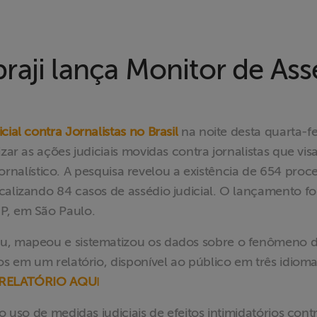
aji lança Monitor de Assé
ial contra Jornalistas no Brasil
na noite desta quarta-fe
izar as ações judiciais movidas contra jornalistas que vi
o jornalístico. A pesquisa revelou a existência de 654 proc
alizando 84 casos de assédio judicial. O lançamento foi
P, em São Paulo.
ou, mapeou e sistematizou os dados sobre o fenômeno 
os em um relatório, disponível ao público em três idioma
 RELATÓRIO AQU
I
o uso de medidas judiciais de efeitos intimidatórios cont