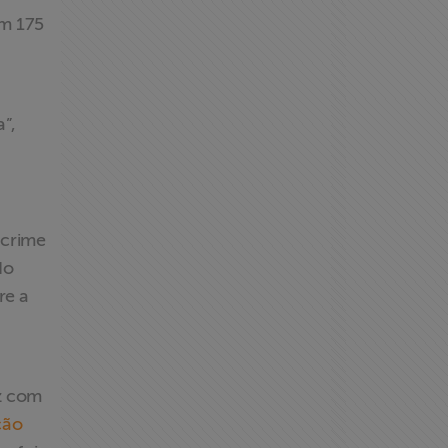
am 175
a”,
 crime
do
re a
z com
ção