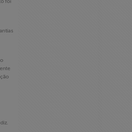
o foi
antias
No
mente
ação
diz.