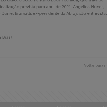
 Lordello, o documentário Boca Fechada, que trata de
 finalização prevista para abril de 2021. Angelina Nunes,
niel Bramatti, ex-presidente da Abraji, são entrevista
 Brasil
Voltar para n