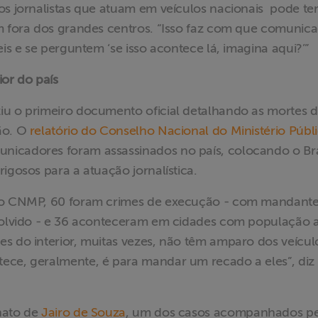
os jornalistas que atuam em veículos nacionais pode te
em fora dos grandes centros. “Isso faz com que comunic
eis e se perguntem ‘se isso acontece lá, imagina aqui?’”
ior do país
iu o primeiro documento oficial detalhando as mortes 
ão. O
relatório do Conselho Nacional do Ministério Públ
nicadores foram assassinados no país, colocando o Bra
igosos para a atuação jornalística.
 do CNMP, 60 foram crimes de execução - com mandante
nvolvido - e 36 aconteceram em cidades com população 
es do interior, muitas vezes, não têm amparo dos veícu
ece, geralmente, é para mandar um recado a eles”, diz
nato de
Jairo de Souza
, um dos casos acompanhados p