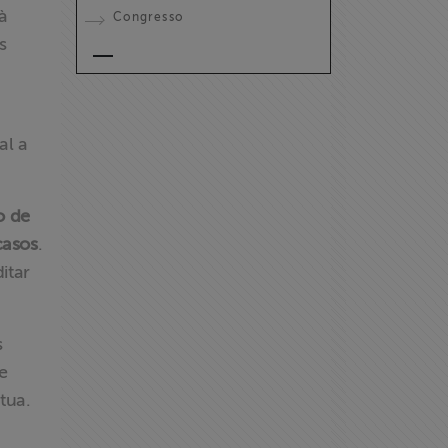
 à
Congresso
s
al a
o de
casos
.
itar
s
e
tua.