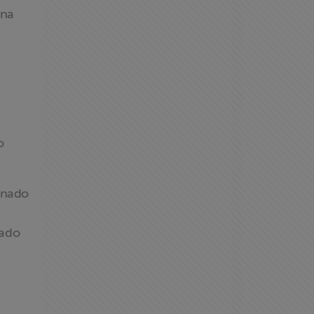
 na
o
sinado
gado