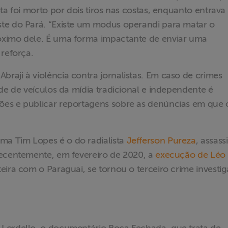
ista foi morto por dois tiros nas costas, enquanto entrava
te do Pará. “Existe um modus operandi para matar o
óximo dele. É uma forma impactante de enviar uma
 reforça.
aji à violência contra jornalistas. Em caso de crimes
de de veículos da mídia tradicional e independente é
ões e publicar reportagens sobre as denúncias em que 
a Tim Lopes é o do radialista
Jefferson Pureza
, assas
recentemente, em fevereiro de 2020, a
execução de Léo
eira com o Paraguai, se tornou o terceiro crime investi