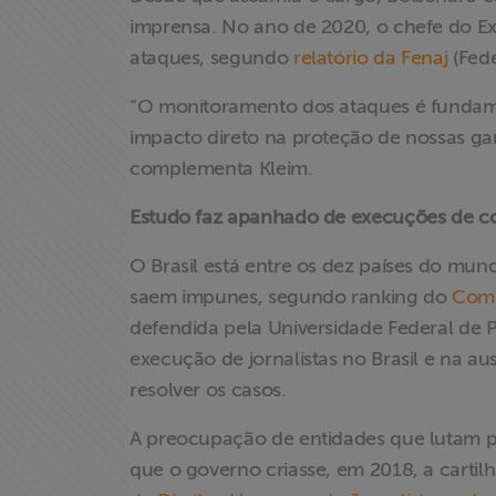
Liberdade de
imprensa. No ano de 2020, o chefe do Exe
Expressão
ataques, segundo
relatório da Fenaj
(Fede
Projetos
“O monitoramento dos ataques é fundamen
impacto direto na proteção de nossas gara
Proteção Legal
complementa Kleim.
e Litigância
Estudo faz apanhado de execuções de 
Documentários
O Brasil está entre os dez países do mun
dos
saem impunes, segundo ranking do
Comi
Homenageados
defendida pela Universidade Federal de 
Notícias
execução de jornalistas no Brasil e na au
resolver os casos.
Associe-se
A preocupação de entidades que lutam pe
que o governo criasse, em 2018, a cartil
Doe para