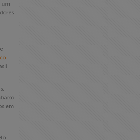
r um
adores
de
ico
sil
s,
abaixo
los em
elo