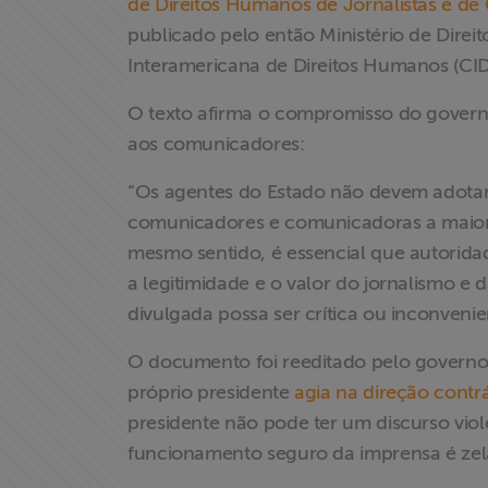
de Direitos Humanos de Jornalistas e d
ABRAJI
publicado pelo então Ministério de Di
Interamericana de Direitos Humanos (CI
>> Conteúdo
exclusivo para
O texto afirma o compromisso do governo
associados
aos comunicadores:
Assine a nossa
“Os agentes do Estado não devem adotar 
newsletter
comunicadores e comunicadoras a maior 
mesmo sentido, é essencial que autorida
Fale Conosco
a legitimidade e o valor do jornalismo
divulgada possa ser crítica ou inconvenie
O documento foi reeditado pelo governo
próprio presidente
agia na direção contrá
presidente não pode ter um discurso viole
funcionamento seguro da imprensa é zela