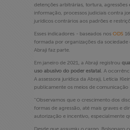
detenções arbitrárias, tortura, agressões 
informação, processos judiciais contra jo
jurídicos contrários aos padrões e restriç
Esses indicadores - baseados nos
ODS
16
formada por organizações da sociedade ci
Abraji faz parte.
Home
Em janeiro de 2021, a Abraji registrou
qua
uso abusivo do poder estatal
. A ocorrên
Institucional
A assessora jurídica da Abraji, Letícia Kl
publicamente os meios de comunicação e
Formação
“Observamos que o crescimento dos disc
formas de agressão, até mais graves e di
Acesso à
autorização e incentivo, especialmente q
Informação
Desde que assumiu o cargo, Bolsonaro co