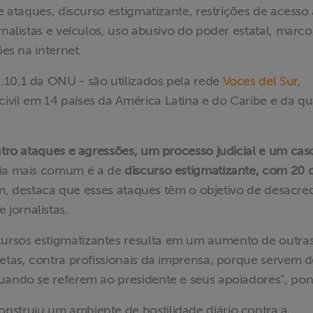
e ataques, discurso estigmatizante, restrições de acesso
rnalistas e veículos, uso abusivo do poder estatal, marco
ões na internet.
.10.1 da ONU - são utilizados pela rede
Voces del Sur
,
vil em 14 países da América Latina e do Caribe e da qu
tro ataques e agressões, um processo judicial e um cas
cia mais comum é a de
discurso estigmatizante, com 20 
eim, destaca que esses ataques têm o objetivo de desacred
 jornalistas.
ursos estigmatizantes resulta em um aumento de outra
retas, contra profissionais da imprensa, porque servem d
uando se referem ao presidente e seus apoiadores”, pon
nstruiu um ambiente de hostilidade diário contra a