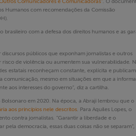
e Outros Comunicadores e Comunicadoras”
. O document
reitos Humanos com recomendações da Comissão
DH).
 brasileiro com a defesa dos direitos humanos e as gar
discursos públicos que exponham jornalistas e outros
risco de violência ou aumentem sua vulnerabilidade. 
des estatais reconheçam constante, explícita e publica
 e da comunicação, mesmo em situações em que a inform
nte aos interesses do governo”, diz a cartilha.
 Bolsonaro em 2020. Na época, a Abraji lembrou que o
ria aos princípios nele descritos
. Para Aquiles Lopes, o
nto contra jornalistas. “Garantir a liberdade e o
r pela democracia, essas duas coisas não se separam”, 