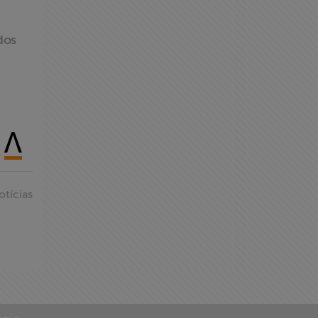
dos
otícias