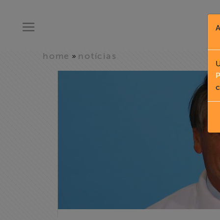
A
home
notícias
»
U
P
c