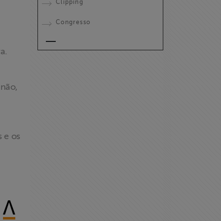
Clipping
Congresso
a.
 não,
s e os