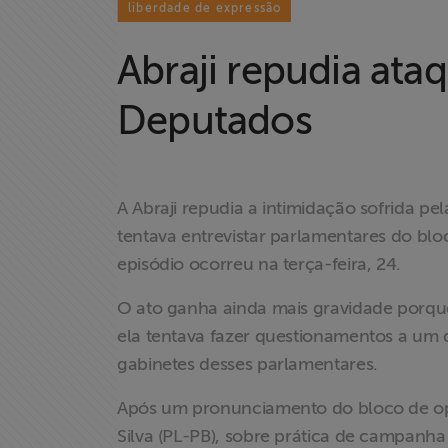
liberdade de expressão
Institucional
Abraji repudia ata
Formação
Deputados
Acesso à
Informação
A Abraji repudia a intimidação sofrida p
Liberdade de
tentava entrevistar parlamentares do bl
Expressão
episódio ocorreu na terça-feira, 24.
O ato ganha ainda mais gravidade porqu
Projetos
ela tentava fazer questionamentos a um 
Proteção Legal
gabinetes desses parlamentares.
e Litigância
Após um pronunciamento do bloco de oposi
Silva (PL-PB), sobre prática de campanh
Documentários