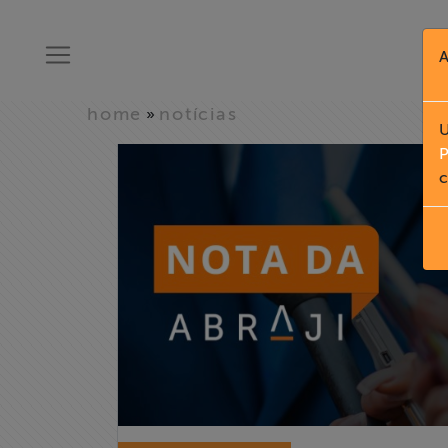
A
home
notícias
»
U
P
c
Home