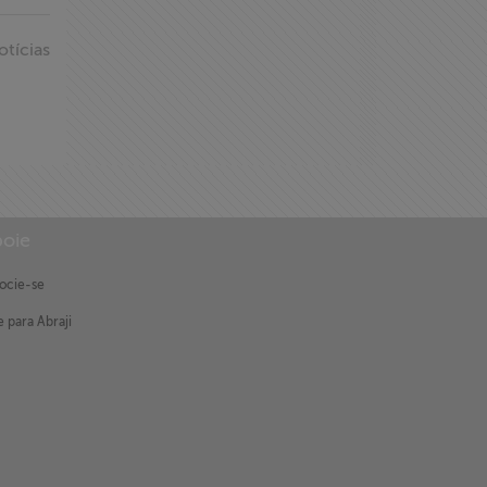
otícias
oie
ocie-se
 para Abraji