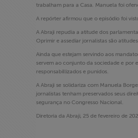
trabalham para a Casa. Manuela foi ofen
dos
Homenageados
A repórter afirmou que o episódio foi visto
Notícias
A Abraji repudia a atitude dos parlament
Oprimir e assediar jornalistas são atitud
Associe-se
Ainda que estejam servindo aos mandatos
servem ao conjunto da sociedade e por el
Doe para
ABRAJI
responsabillizados e punidos.
A Abraji se solidariza com Manuela Borge
>> Conteúdo
jornalistas tenham preservados seus direit
exclusivo para
segurança no Congresso Nacional.
associados
Diretoria da Abraji, 25 de fevereiro de 20
Assine a nossa
newsletter