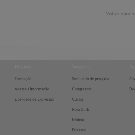
Voltar para n
Pilares
Seções
Ap
Formação
Seminário de pesquisa
Ass
Acesso à informação
Congressos
Doe
Liberdade de Expressão
Cursos
Help Desk
Notícias
Projetos