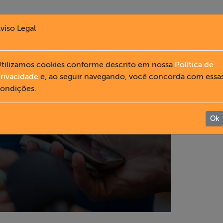
viso Legal
tilizamos cookies conforme descrito em nossa
Política de
rivacidade
e, ao seguir navegando, você concorda com essa
ondições.
Ok