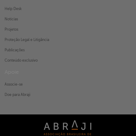
Help Desk
Notícias
Projetos
Proteção Legal e Litigância
Publicações
Conteúdo exclusivo
Apoie
Associe-se
Doe para Abraji