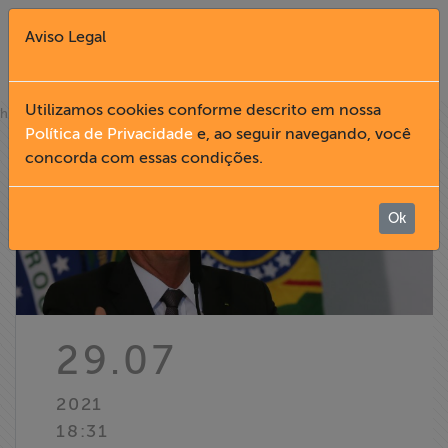
Aviso Legal
Fechar X
Utilizamos cookies conforme descrito em nossa
»
home
notícias
Política de Privacidade
e, ao seguir navegando, você
concorda com essas condições.
English
Home
Ok
Institucional
Formação
29.07
Acesso à
2021
Informação
18:31