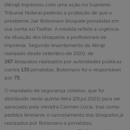
(Abraji) ingressou com uma ação no Supremo
ABRAJI
Tribunal Federal pedindo a proibição de que o
presidente Jair Bolsonaro bloqueie jornalistas em
>> Conteúdo
exclusivo para
sua conta no Twitter. A medida reflete a urgência
associados
da situação dos bloqueios a profissionais de
imprensa. Segundo levantamento da Abraji
Assine a nossa
realizado desde setembro de 2020, de
newsletter
267
bloqueios realizados por autoridades públicas
contra
135
jornalistas, Bolsonaro foi o responsável
Fale Conosco
por
73.
O mandado de segurança coletivo, que foi
distribuído nesta quinta-feira (29.jul.2021) para ser
apreciado pela ministra Cármen Lúcia, traz como
pedidos liminares o cancelamento dos bloqueios já
realizados por Bolsonaro a jornalistas,