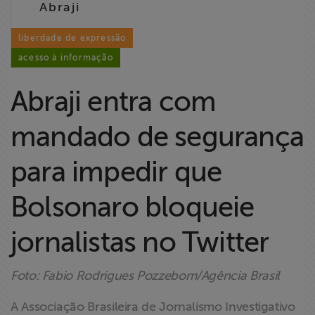
Abraji
Liberdade de
Expressão
liberdade de expressão
acesso à informação
Projetos
Abraji entra com
Proteção Legal
e Litigância
mandado de segurança
Documentários
para impedir que
dos
Homenageados
Bolsonaro bloqueie
jornalistas no Twitter
Notícias
Associe-se
Foto: Fabio Rodrigues Pozzebom/Agência Brasil
A Associação Brasileira de Jornalismo Investigativo
Doe para