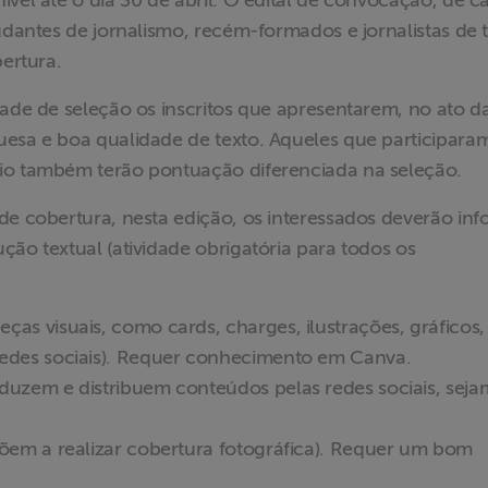
vel até o dia 30 de abril. O edital de convocação, de c
tudantes de jornalismo, recém-formados e jornalistas de 
bertura.
dade de seleção os inscritos que apresentarem, no ato d
uesa e boa qualidade de texto. Aqueles que participara
rio também terão pontuação diferenciada na seleção.
de cobertura, nesta edição, os interessados deverão in
ção textual (atividade obrigatória para todos os
ças visuais, como cards, charges, ilustrações, gráficos,
 redes sociais). Requer conhecimento em Canva.
oduzem e distribuem conteúdos pelas redes sociais, seja
spõem a realizar cobertura fotográfica). Requer um bom