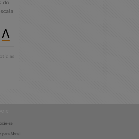
s do
scala
otícias
oie
ocie-se
 para Abraji