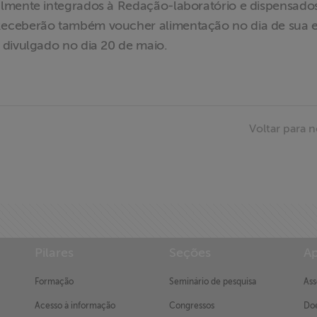
almente integrados à Redação-laboratório e dispensado
Receberão também voucher alimentação no dia de sua e
 divulgado no dia 20 de maio.
Voltar para n
Pilares
Seções
Ap
Formação
Seminário de pesquisa
Ass
Acesso à informação
Congressos
Doe