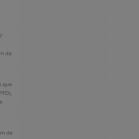
7
im da
i que
PFD),
e
em de