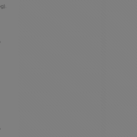
g).
o
o