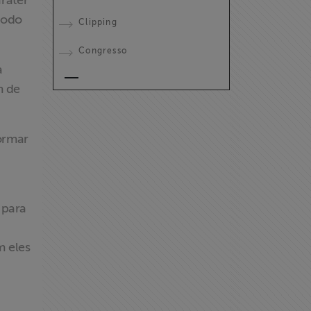
aráter
todo
Clipping
Congresso
a
m de
formar
 para
m eles