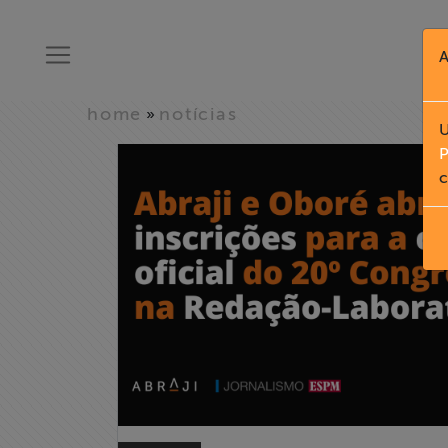
A
home
notícias
»
U
P
c