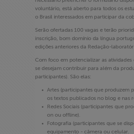
necessário preencher o formulário disponí
voluntário, está aberto para todos os es
Acesso à
o Brasil interessados em participar da co
Informação
Serão ofertadas 100 vagas e terão priori
Liberdade de
inscrição, bom domínio da língua portug
Expressão
edições anteriores da Redação-laborató
Com foco em potencializar as atividades 
Projetos
se desejam contribuir para além da produ
participantes). São elas:
Proteção Legal
e Litigância
Artes (participantes que produzem pe
os textos publicados no blog e nas
Documentários
Redes Sociais (participantes que pr
dos
on ou offline).
Homenageados
Fotografia (participantes que se di
equipamento - câmera ou celular.
Notícias