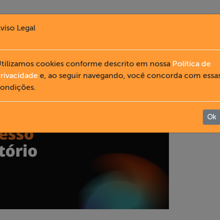
viso Legal
tilizamos cookies conforme descrito em nossa
Política de
rivacidade
e, ao seguir navegando, você concorda com essa
ondições.
Ok