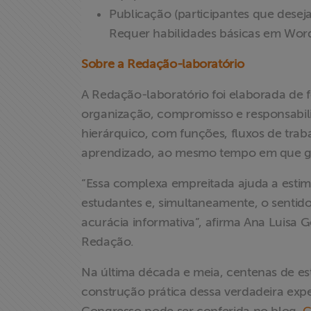
Publicação (participantes que desej
Requer habilidades básicas em Wor
Associe-se
Sobre a Redação-laboratório
Doe para
ABRAJI
A Redação-laboratório foi elaborada de f
organização, compromisso e responsabili
>> Conteúdo
hierárquico, com funções, fluxos de tra
exclusivo para
aprendizado, ao mesmo tempo em que ga
associados
“Essa complexa empreitada ajuda a estimul
Assine a nossa
estudantes e, simultaneamente, o sentido
newsletter
acurácia informativa”, afirma Ana Luisa 
Redação.
Fale Conosco
Na última década e meia, centenas de es
construção prática dessa verdadeira exp