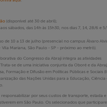
onfira aqui
.
ção
(disponível até 30 de abril);
aos sábados, das 14h às 15h30, nos dias 7, 14, 28/6 e 5/
o de 10 a 13 de julho (presencial no campus Álvaro Alv
 Vila Mariana, São Paulo - SP - próximo ao metrô).
orativa do Congresso da Abraji integra as atividades
 Trata-se de uma iniciativa conjunta da Oboré e da Abraj
a, Formação e Difusão em Políticas Públicas e Sociais (I
ganização das Nações Unidas para a Educação, Ciência 
o.
 responsabilizar por seus custos de transporte, estada e
stiverem em São Paulo. Os selecionados que participar