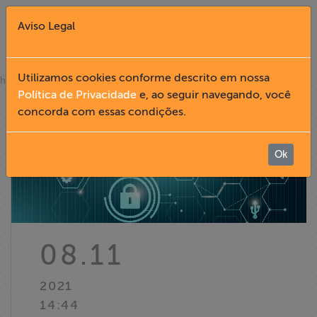
Aviso Legal
Fechar X
Utilizamos cookies conforme descrito em nossa
»
home
notícias
Política de Privacidade
e, ao seguir navegando, você
concorda com essas condições.
English
Home
Ok
Institucional
Formação
08.11
Acesso à
2021
Informação
14:44