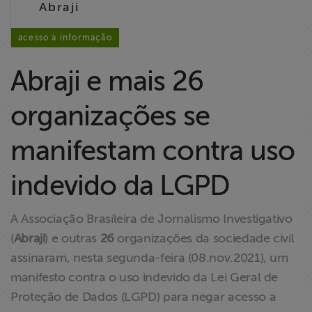
Abraji
Liberdade de
Expressão
acesso à informação
Projetos
Abraji e mais 26
Proteção Legal
organizações se
e Litigância
manifestam contra uso
Documentários
dos
indevido da LGPD
Homenageados
A Associação Brasileira de Jornalismo Investigativo
Notícias
(
Abraji
) e outras
26
organizações da sociedade civil
assinaram, nesta segunda-feira (08.nov.2021), um
Associe-se
manifesto contra o uso indevido da Lei Geral de
Proteção de Dados (LGPD) para negar acesso a
Doe para