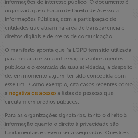
informações de interesse público. O documento é
ABRAJI
organizado pelo Fórum de Direito de Acesso a
Informações Públicas, com a participação de
>> Conteúdo
entidades que atuam na área de transparência e
exclusivo para
direitos digitais e de meios de comunicação.
associados
O manifesto aponta que “a LGPD tem sido utilizada
Assine a nossa
para negar acesso a informações sobre agentes
newsletter
públicos e o exercício de suas atividades, a despeito
de, em momento algum, ter sido concebida com
Fale Conosco
esse fim”. Como exemplo, cita casos recentes como
a
negativa de acesso
a listas de pessoas que
circulam em prédios públicos.
Para as organizações signatárias, tanto o direito à
informação quanto o direito à privacidade são
fundamentais e devem ser assegurados. Questões