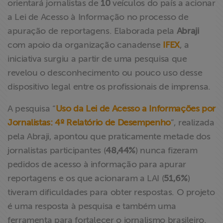
orientará jornalistas de
10
veículos do país a acionar
ABRAJI
a Lei de Acesso à Informação no processo de
apuração de reportagens. Elaborada pela
Abraji
>> Conteúdo
com apoio da organização canadense
IFEX
, a
exclusivo para
iniciativa surgiu a partir de uma pesquisa que
associados
revelou o desconhecimento ou pouco uso desse
dispositivo legal entre os profissionais de imprensa.
Assine a nossa
newsletter
A pesquisa “
Uso da Lei de Acesso a Informações por
Jornalistas: 4º Relatório de Desempenho
”, realizada
Fale Conosco
pela Abraji, apontou que praticamente metade dos
jornalistas participantes (
48,44%
) nunca fizeram
pedidos de acesso à informação para apurar
reportagens e os que acionaram a LAI (
51,6%
)
tiveram dificuldades para obter respostas. O projeto
é uma resposta à pesquisa e também uma
ferramenta para fortalecer o jornalismo brasileiro.