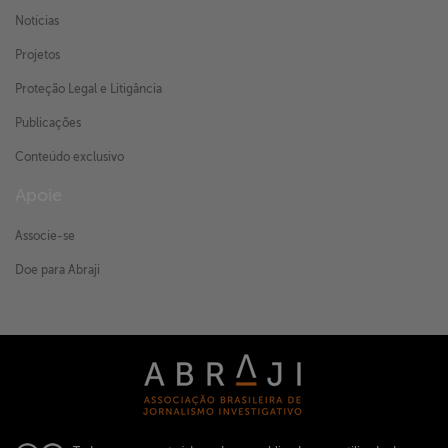
Notícias
Projetos
Proteção Legal e Litigância
Publicações
Conteúdo exclusivo
Apoie
Associe-se
Doe para Abraji