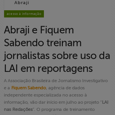
Abraji
Liberdade de
Expressão
acesso à informação
Projetos
Abraji e Fiquem
Proteção Legal
Sabendo treinam
e Litigância
jornalistas sobre uso da
Documentários
dos
LAI em reportagens
Homenageados
A Associação Brasileira de Jornalismo Investigativo
Notícias
e a
Fiquem Sabendo
, agência de dados
independente especializada no acesso à
Associe-se
informação, vão dar início em julho ao projeto “
LAI
nas Redações
”. O programa de treinamento
Doe para