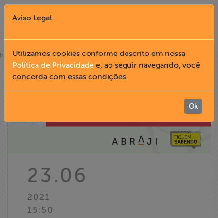
Aviso Legal
Fechar X
Utilizamos cookies conforme descrito em nossa
»
home
notícias
Política de Privacidade
e, ao seguir navegando, você
concorda com essas condições.
English
Home
Ok
Institucional
Formação
23.06
Acesso à
2021
Informação
15:50