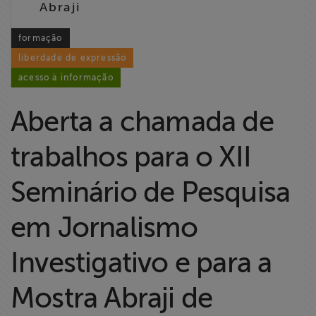
Abraji
Liberdade de
Expressão
formação
liberdade de expressão
Projetos
acesso à informação
Proteção Legal
Aberta a chamada de
e Litigância
trabalhos para o XII
Documentários
dos
Seminário de Pesquisa
Homenageados
em Jornalismo
Notícias
Investigativo e para a
Associe-se
Mostra Abraji de
Doe para