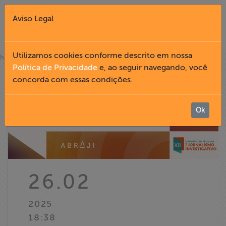
Aviso Legal
Fechar X
Utilizamos cookies conforme descrito em nossa
»
home
notícias
Política de Privacidade
e, ao seguir navegando, você
concorda com essas condições.
English
Home
Ok
Institucional
Formação
26.02
Acesso à
2025
Informação
18:38