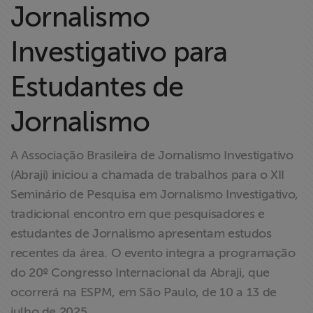
Jornalismo
ABRAJI
Investigativo para
>> Conteúdo
exclusivo para
Estudantes de
associados
Jornalismo
Assine a nossa
newsletter
A Associação Brasileira de Jornalismo Investigativo
(Abraji) iniciou a chamada de trabalhos para o XII
Fale Conosco
Seminário de Pesquisa em Jornalismo Investigativo,
tradicional encontro em que pesquisadores e
estudantes de Jornalismo apresentam estudos
recentes da área. O evento integra a programação
do 20º Congresso Internacional da Abraji, que
ocorrerá na ESPM, em São Paulo, de 10 a 13 de
julho de 2025.