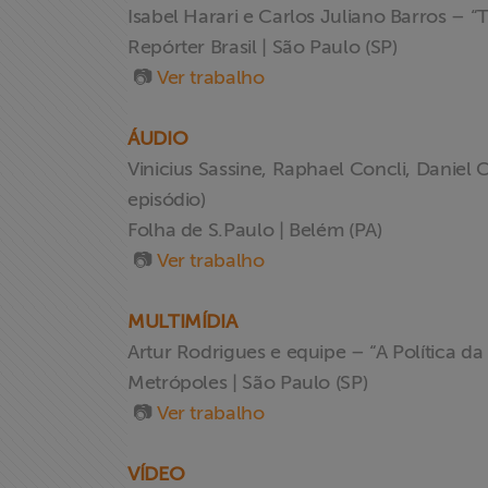
Isabel Harari e Carlos Juliano Barros – “T
Repórter Brasil | São Paulo (SP)
Acesso à
📷
Ver trabalho
Informação
ÁUDIO
Liberdade de
Expressão
Vinicius Sassine, Raphael Concli, Daniel
episódio)
Projetos
Folha de S.Paulo | Belém (PA)
📷
Ver trabalho
Proteção Legal
e Litigância
MULTIMÍDIA
Artur Rodrigues e equipe – “A Política da
Documentários
Metrópoles | São Paulo (SP)
dos
📷
Ver trabalho
Homenageados
VÍDEO
Notícias