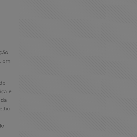
ação
2, em
 de
iça e
 da
selho
do