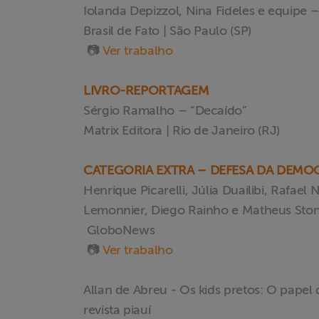
Iolanda Depizzol, Nina Fideles e equipe –
Brasil de Fato | São Paulo (SP)
Associe-se
📷
Ver trabalho
Doe para
LIVRO-REPORTAGEM
ABRAJI
Sérgio Ramalho – “Decaído”
Matrix Editora | Rio de Janeiro (RJ)
>> Conteúdo
exclusivo para
associados
CATEGORIA EXTRA – DEFESA DA DEMO
Henrique Picarelli, Júlia Duailibi, Rafael
Assine a nossa
Lemonnier, Diego Rainho e Matheus Ston
newsletter
GloboNews
📷
Ver trabalho
Fale Conosco
Allan de Abreu - Os kids pretos: O papel
revista piauí