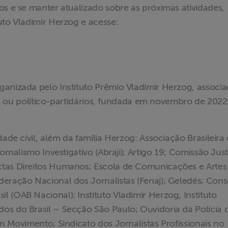
os e se manter atualizado sobre as próximas atividades,
uto Vladimir Herzog e acesse:
ganizada pelo Instituto Prêmio Vladimir Herzog, associ
ivos ou político-partidários, fundada em novembro de 202
dade civil, além da família Herzog: Associação Brasileira
ornalismo Investigativo (Abraji); Artigo 19; Comissão Just
ctas Direitos Humanos; Escola de Comunicações e Artes
deração Nacional dos Jornalistas (Fenaj); Geledés; Con
 (OAB Nacional); Instituto Vladimir Herzog, Instituto
os do Brasil – Secção São Paulo; Ouvidoria da Polícia 
m Movimento; Sindicato dos Jornalistas Profissionais no