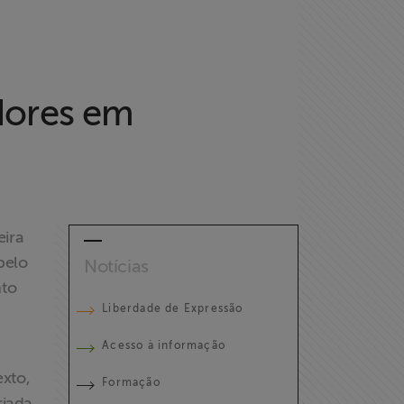
dores em
eira
pelo
Notícias
nto
Liberdade de Expressão
Acesso à informação
exto,
Formação
riada