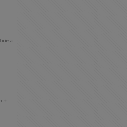
briela
n +