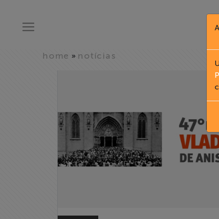
A
home
notícias
»
U
P
c