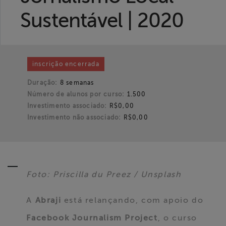
Liberdade de
Sustentável | 2020
Expressão
Projetos
inscrição encerrada
Proteção Legal
Duração:
8 semanas
e Litigância
Número de alunos por curso:
1.500
Investimento associado:
R$0,00
Documentários
Investimento não associado:
R$0,00
dos
Homenageados
Notícias
Foto: Priscilla du Preez / Unsplash
Associe-se
A
Abraji
está relançando, com apoio do
Facebook Journalism Project
, o curso
Doe para