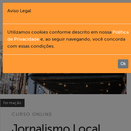
Aviso Legal
Fechar X
Utilizamos cookies conforme descrito em nossa
Política
»
home
cursos online
de Privacidade
e, ao seguir navegando, você concorda
com essas condições.
English
Home
Ok
Institucional
Formação
formação
Acesso à
CURSO ONLINE
Informação
Jornalismo Local