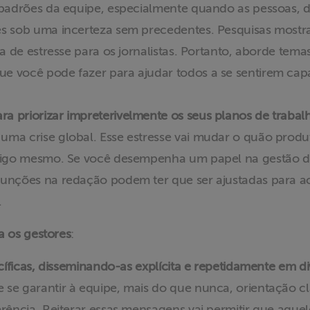
 padrões da equipe, especialmente quando as pessoas, 
es sob uma incerteza sem precedentes. Pesquisas mostra
va de estresse para os jornalistas. Portanto, aborde tema
e você pode fazer para ajudar todos a se sentirem cap
 priorizar impreterivelmente os seus planos de trabal
ma crise global. Esse estresse vai mudar o quão produt
nsigo mesmo. Se você desempenha um papel na gestão dos
funções na redação podem ter que ser ajustadas para 
.
a os gestores
:
ecíficas, disseminando-as explícita e repetidamente em di
se garantir à equipe, mais do que nunca, orientação cla
erência. Reiterar essas mensagens vai permitir que aque