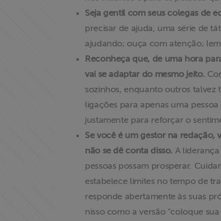
Seja gentil com seus colegas de e
Doe para
precisar de ajuda, uma série de t
ABRAJI
ajudando; ouça com atenção; lemb
Reconheça que, de uma hora para
>> Conteúdo
vai se adaptar do mesmo jeito.
Com
exclusivo para
associados
sozinhos, enquanto outros talvez
ligações para apenas uma pessoa 
Assine a nossa
justamente para reforçar o senti
newsletter
Se você é um gestor na redação, 
não se dê conta disso.
A liderança 
Fale Conosco
pessoas possam prosperar. Cuidar
estabelece limites no tempo de tr
responde abertamente às suas pró
nisso como a versão "coloque sua