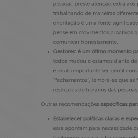
pessoal, preste atenção extra aos
trabalhando de maneiras diferent
orientação é uma fonte significati
pense em movimentos proativos qu
comunicar honestamente.
Gestores: é um ótimo momento para
todos mudou e estamos diante de u
é muito importante ser gentil co
“fechamentos”, lembre-se que as 
restrições de horários das pessoas
Outras recomendações
específicas par
Estabelecer políticas claras e esp
essa apontam para necessidade de 
facilmente acessar e ter como ref