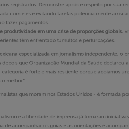
rios registrados. Demonstre apoio e respeito por sua re
da com eles e evitando tarefas potencialmente arrisca
 ao fazer pagamentos.
 de produtividade em uma crise de proporções globais.
Vi
erientes têm enfrentado tumultos e perturbações.
exicana especializada em jornalismo independente, o
tas depois que Organização Mundial da Saúde declarou
ategoria é forte e mais resiliente porque apoiamos uns 
m o melhor”.
ornalistas que moram nos Estados Unidos - é formada po
alismo e a liberdade de imprensa já tomaram iniciativa
a de acompanhar os guias e as orientações é acompanha