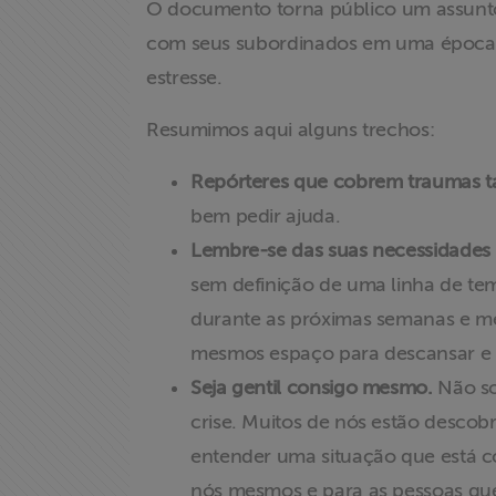
O documento torna público um assunto 
Informação
com seus subordinados em uma época e
estresse.
Liberdade de
Expressão
Resumimos aqui alguns trechos:
Projetos
Repórteres que cobrem traumas t
bem pedir ajuda.
Proteção Legal
Lembre-se das suas necessidades 
e Litigância
sem definição de uma linha de t
durante as próximas semanas e me
Documentários
dos
mesmos espaço para descansar e s
Homenageados
Seja gentil consigo mesmo.
Não so
crise. Muitos de nós estão desco
Notícias
entender uma situação que está c
nós mesmos e para as pessoas q
Associe-se