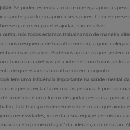
quipe.
Se puder, estenda a mão e ofereça apoio às pesso
áticas pode guiá-lo no apoio a seus pares. Concentre-se
re-se que o seu papel é ajudar, não resolver.
 outra, nós todos estamos trabalhando de maneira dif
 o novo esquema de trabalho remoto, alguns colegas t
 tenham mais desafios. Podemos apoiar os que sentem m
ou chamadas coletivas pela internet com todos juntos
mento de que estamos trabalhando em conjunto.
você tem uma influência importante na saúde mental d
não é apenas evitar fazer mal às pessoas. É preciso cria
 de si mesmo é uma forma de ajudar pessoas a passar p
abalho, fala transparentemente sobre coisas que ainda e
prias necessidades, você dá à sua equipe permissão pa
 máscara em primeiro lugar" da liderança da redação. A