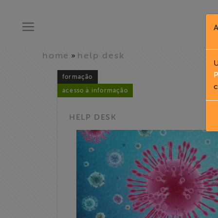
A
home
help desk
»
U
P
formação
c
acesso à informação
HELP DESK