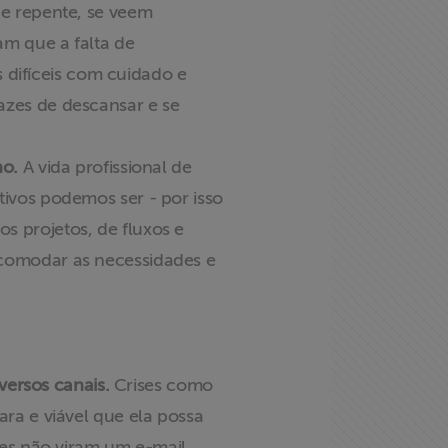
de repente, se veem
m que a falta de
s difíceis com cuidado e
azes de descansar e se
ho.
A vida profissional de
ivos podemos ser - por isso
 projetos, de fluxos e
acomodar as necessidades e
versos canais.
Crises como
ra e viável que ela possa
les não viram um e-mail