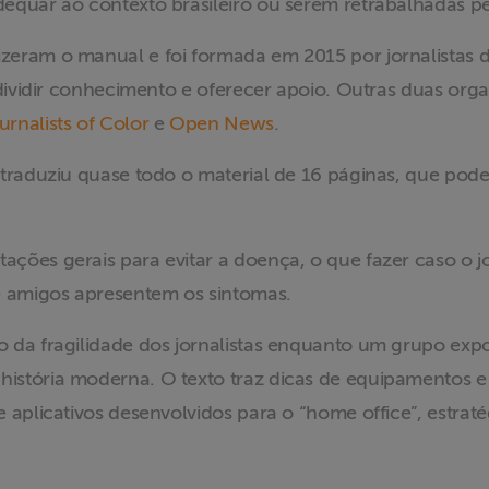
equar ao contexto brasileiro ou serem retrabalhadas pe
izeram o manual e foi formada em 2015 por jornalistas 
 dividir conhecimento e oferecer apoio. Outras duas org
urnalists of Color
e
Open News
.
traduziu quase todo o material de 16 páginas, que pode
ões gerais para evitar a doença, o que fazer caso o jo
 e amigos apresentem os sintomas.
o da fragilidade dos jornalistas enquanto um grupo exp
história moderna. O texto traz dicas de equipamentos 
 aplicativos desenvolvidos para o “home office”, estratég