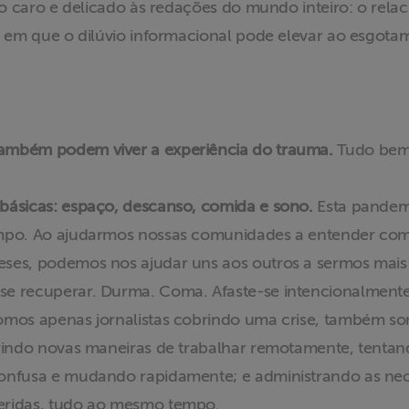
caro e delicado às redações do mundo inteiro: o rela
m que o dilúvio informacional pode elevar ao esgota
ambém podem viver a experiência do trauma.
Tudo bem 
básicas: espaço, descanso, comida e sono.
Esta pandemi
empo. Ao ajudarmos nossas comunidades a entender com
ses, podemos nos ajudar uns aos outros a sermos mais 
e recuperar. Durma. Coma. Afaste-se intencionalmente
mos apenas jornalistas cobrindo uma crise, também so
brindo novas maneiras de trabalhar remotamente, tentan
onfusa e mudando rapidamente; e administrando as ne
ueridas, tudo ao mesmo tempo.