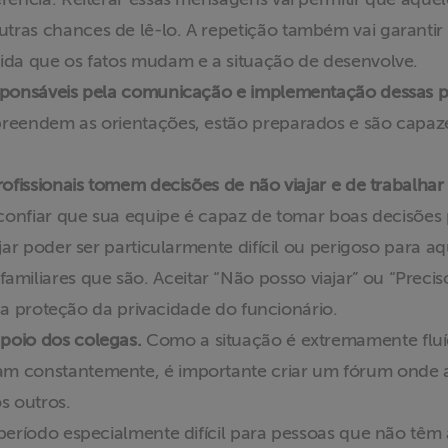
ras chances de lê-lo. A repetição também vai garantir 
ida que os fatos mudam e a situação de desenvolve.
sponsáveis pela comunicação e implementação dessas po
preendem as orientações, estão preparados e são capaz
rofissionais tomem decisões de não viajar e de trabalha
onfiar que sua equipe é capaz de tomar boas decisões
ajar poder ser particularmente difícil ou perigoso para a
liares que são. Aceitar “Não posso viajar” ou “Precis
a na proteção da privacidade do funcionário.
poio dos colegas.
Como a situação é extremamente fluí
am constantemente, é importante criar um fórum onde 
os outros.
eríodo especialmente difícil para pessoas que não têm 