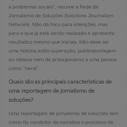
ABRAJI
a problemas sociais”, resume a Rede de
Jornalismo de Soluções (Solutions Journalism
>> Conteúdo
Network). Não dá foco para intenções, mas
exclusivo para
para o que já está sendo realizado e apresenta
associados
resultados mesmo que iniciais. Não deve ser
Assine a nossa
uma história estilo superação, publireportagem
newsletter
ou release nem dá protagonismo a uma pessoa
como “herói”.
Fale Conosco
Quais são as principais características de
uma reportagem de jornalismo de
soluções?
Uma reportagem de jornalismo de soluções tem
como fio condutor da narrativa o processo de