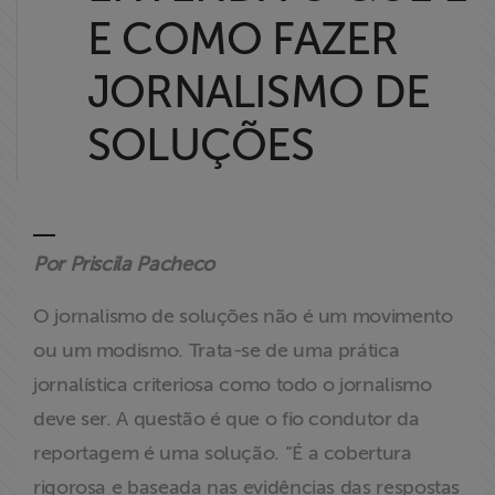
Liberdade de
E COMO FAZER
Expressão
JORNALISMO DE
Projetos
SOLUÇÕES
Proteção Legal
e Litigância
Documentários
Por Priscila Pacheco
dos
Homenageados
O jornalismo de soluções não é um movimento
ou um modismo. Trata-se de uma prática
Notícias
jornalística criteriosa como todo o jornalismo
deve ser. A questão é que o fio condutor da
Associe-se
reportagem é uma solução. “É a cobertura
rigorosa e baseada nas evidências das respostas
Doe para