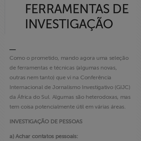
FERRAMENTAS DE
Liberdade de
Expressão
INVESTIGAÇÃO
Projetos
Proteção Legal
e Litigância
Como o prometido, mando agora uma seleção
de ferramentas e técnicas (algumas novas,
Documentários
outras nem tanto) que vi na Conferência
dos
Internacional de Jornalismo Investigativo (GIJC)
Homenageados
da África do Sul. Algumas são heterodoxas, mas
Notícias
tem coisa potencialmente útil em várias áreas.
INVESTIGAÇÃO DE PESSOAS
Associe-se
a) Achar contatos pessoais:
Doe para