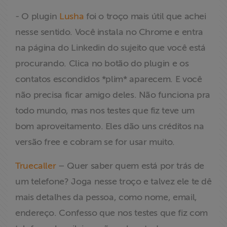
ABRAJI
- O plugin
Lusha
foi o troço mais útil que achei
nesse sentido. Você instala no Chrome e entra
>> Conteúdo
na página do Linkedin do sujeito que você está
exclusivo para
associados
procurando. Clica no botão do plugin e os
contatos escondidos *plim* aparecem. E você
Assine a nossa
não precisa ficar amigo deles. Não funciona pra
newsletter
todo mundo, mas nos testes que fiz teve um
bom aproveitamento. Eles dão uns créditos na
Fale Conosco
versão free e cobram se for usar muito.
Truecaller
– Quer saber quem está por trás de
um telefone? Joga nesse troço e talvez ele te dê
mais detalhes da pessoa, como nome, email,
endereço. Confesso que nos testes que fiz com