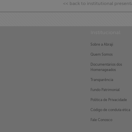
<< back to institutional present
Doe para
ABRAJI
>> Conteúdo
Institucional
exclusivo para
associados
Sobre a Abraji
Quem Somos
Assine a nossa
Documentários dos
newsletter
Homenageados
Transparência
Fale Conosco
Fundo Patrimonial
Política de Privacidade
Código de conduta ética
Fale Conosco