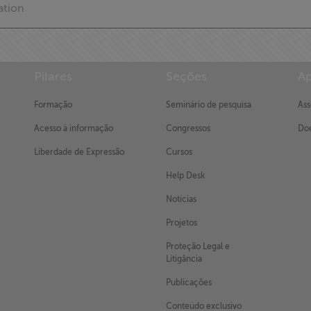
ation
Pilares
Seções
Ap
Formação
Seminário de pesquisa
Ass
Acesso à informação
Congressos
Doe
Liberdade de Expressão
Cursos
Help Desk
Notícias
Projetos
Proteção Legal e
Litigância
Publicações
Conteúdo exclusivo