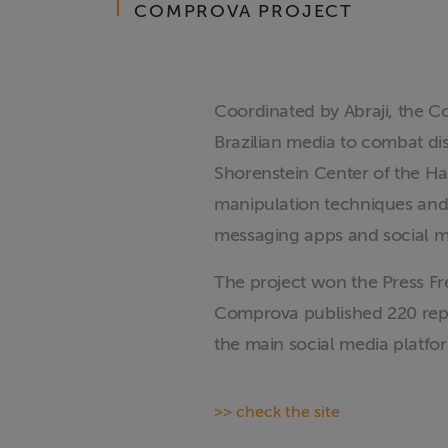
COMPROVA PROJECT
Liberdade de
Expressão
Coordinated by Abraji, the Co
Projetos
Brazilian media to combat dis
Shorenstein Center of the H
Proteção Legal
e Litigância
manipulation techniques and 
messaging apps and social m
Documentários
dos
The project won the Press F
Homenageados
Comprova published 220 repor
the main social media platfo
Notícias
>> check the site
Associe-se