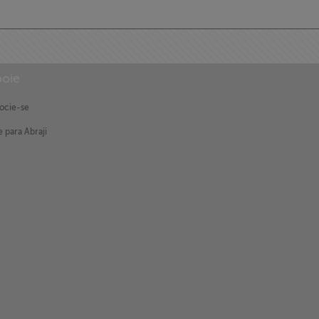
oie
ocie-se
 para Abraji