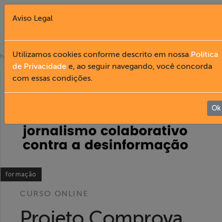
Aviso Legal
Fechar X
Utilizamos cookies conforme descrito em nossa
Política
»
home
cursos online
de Privacidade
e, ao seguir navegando, você concorda
com essas condições.
English
Home
Ok
Institucional
Formação
formação
Acesso à
CURSO ONLINE
Informação
Projeto Comprova