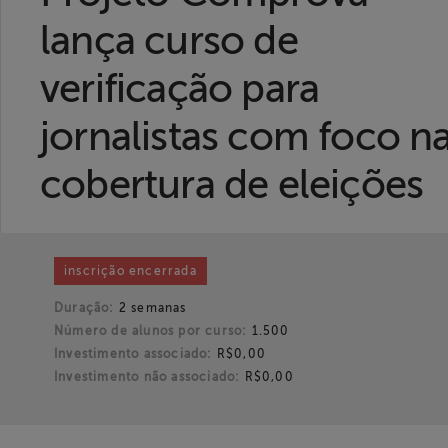
Liberdade de
lança curso de
Expressão
verificação para
Projetos
jornalistas com foco n
Proteção Legal
cobertura de eleições
e Litigância
Documentários
dos
inscrição encerrada
Homenageados
Duração:
2 semanas
Notícias
Número de alunos por curso:
1.500
Investimento associado:
R$0,00
Investimento não associado:
R$0,00
Associe-se
Doe para