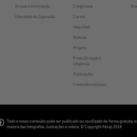
Acesso à informação
Congressos
Doe
Liberdade de Expressão
Cursos
Help Desk
Notícias
Projetos
Proteção Legal e
Litigância
Publicações
Conteúdo exclusivo
Todo o nosso conteúdo pode ser publicado ou reutilizado de forma gratuita, e
maioria das fotografias, ilustrações e vídeos.
© Copyright Abraji 2018