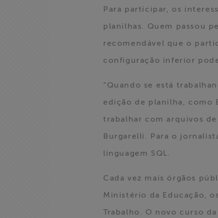
Expressão
Para participar, os inter
planilhas. Quem passou pel
Projetos
recomendável que o part
Proteção Legal
configuração inferior pod
e Litigância
“Quando se está trabalhan
Documentários
edição de planilha, como
dos
trabalhar com arquivos de
Homenageados
Burgarelli. Para o jornali
Notícias
linguagem SQL.
Associe-se
Cada vez mais órgãos públ
Ministério da Educação, 
Doe para
Trabalho. O novo curso da 
ABRAJI