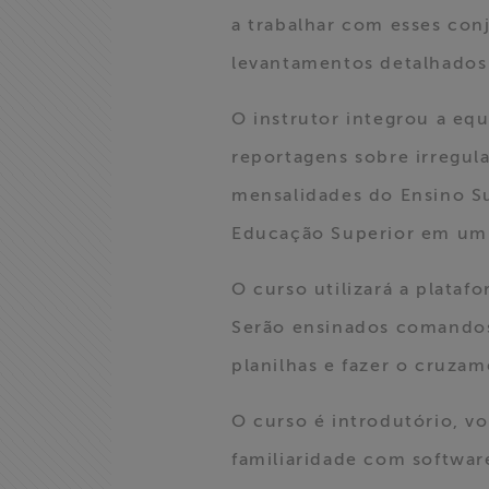
a trabalhar com esses conj
>> Conteúdo
levantamentos detalhados 
exclusivo para
associados
O instrutor integrou a eq
reportagens sobre irregul
Assine a nossa
newsletter
mensalidades do Ensino Su
Educação Superior em um
Fale Conosco
O curso utilizará a plata
Serão ensinados comandos 
planilhas e fazer o cruz
O curso é introdutório, v
familiaridade com software