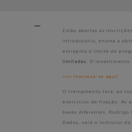
Estão abertas as inscriçõe
introdutório, ensina a ob
extrapola o limite de pro
Home
limitadas
. O investimento
Institucional
>>> Inscreva-se aqui!
Formação
O treinamento terá, ao to
exercícios de fixação. As
Acesso à
Informação
bases diferentes. Rodrigo
Dados, será o instrutor do
Liberdade de