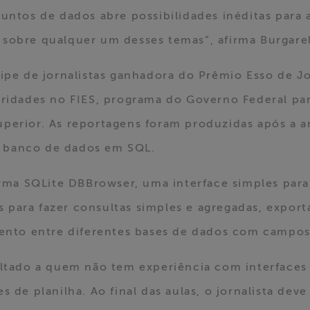
untos de dados abre possibilidades inéditas para 
sobre qualquer um desses temas”, afirma Burgarel
uipe de jornalistas ganhadora do Prêmio Esso de 
aridades no FIES, programa do Governo Federal pa
perior. As reportagens foram produzidas após a 
 banco de dados em SQL.
forma SQLite DBBrowser, uma interface simples par
para fazer consultas simples e agregadas, export
amento entre diferentes bases de dados com camp
oltado a quem não tem experiência com interface
s de planilha. Ao final das aulas, o jornalista dev