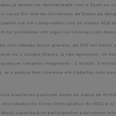
essados já devem ter familiaridade com o Excel ou 
o curso On-line de Jornalismo de Dados da Abraji 
icipante use um computador com ao menos 4GB d
em ter problemas em seguir os tutoriais com banc
do com tabelas muito grandes, de 500 mil linhas o
 Excel ou o Google Sheets, já não aguentam. Os b
 qualquer tamanho imaginável - 1 milhão, 5 milhões
sta, se a pessoa tem interesse em trabalhar com b
icos brasileiros publicam bases de dados de milh
os microdados do Censo Demográfico do IBGE e os 
Abraji capacitará os participantes a extraírem in