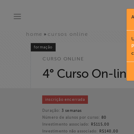
A
home
cursos online
»
U
P
formação
c
CURSO ONLINE
4° Curso On-lin
inscrição encerrada
Duração:
3 semanas
Número de alunos por curso:
80
Investimento associado:
R$115,00
Investimento não associado:
R$140,00