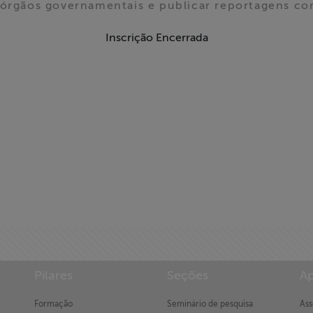
 órgãos governamentais e publicar reportagens co
Inscrição Encerrada
Pilares
Seções
Ap
Formação
Seminário de pesquisa
Ass