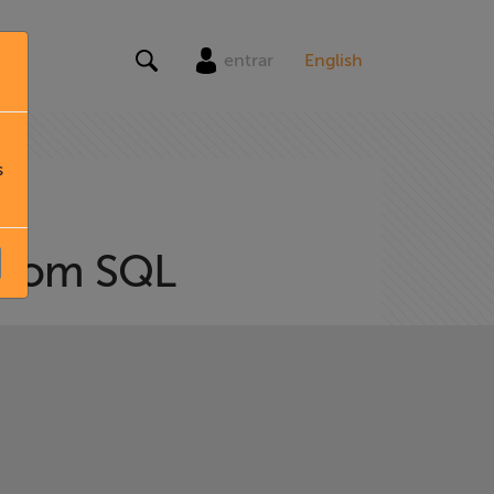
entrar
English
s
s com SQL