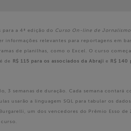
s para a 4ª edição do
Curso On-line de Jornalism
ter informações relevantes para reportagens em b
gramas de planilhas, como o Excel. O curso come
 é de
R$ 115 para os associados da Abraji
e
R$ 140 p
do, 3 semanas de duração. Cada semana contará c
 aulas usarão a linguagem SQL para tabular os dad
 Burgarelli, um dos vencedores do Prêmio Esso de
 curso.