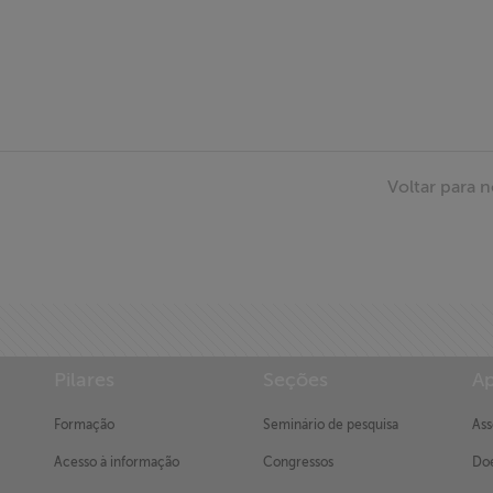
Voltar para n
Pilares
Seções
Ap
Formação
Seminário de pesquisa
Ass
Acesso à informação
Congressos
Doe