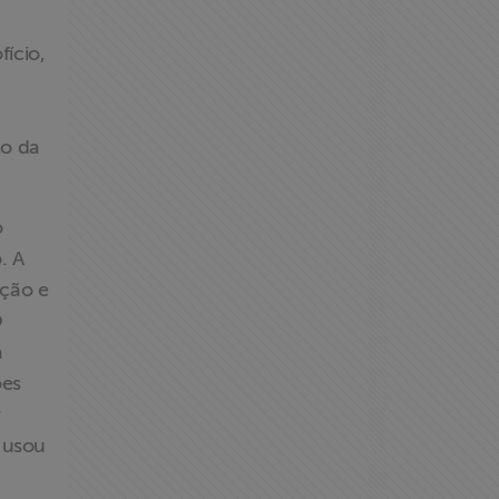
fício,
lo da
o
. A
ação e
O
à
ões
r
 usou