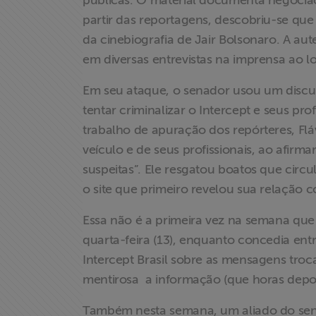
públicas. O material documenta negociaç
partir das reportagens, descobriu-se que
Projetos
da cinebiografia de Jair Bolsonaro. A au
em diversas entrevistas na imprensa ao 
Proteção Legal
Em seu ataque, o senador usou um discur
e Litigância
tentar criminalizar o Intercept e seus pr
trabalho de apuração dos repórteres, Flá
Documentários
dos
veículo e de seus profissionais, ao afirma
Homenageados
suspeitas”. Ele resgatou boatos que circu
o site que primeiro revelou sua relação 
Notícias
Essa não é a primeira vez na semana que 
quarta-feira (13), enquanto concedia entr
Associe-se
Intercept Brasil sobre as mensagens tro
mentirosa a informação (que horas depois
Doe para
ABRAJI
Também nesta semana, um aliado do sena