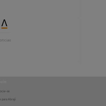
otícias
oie
ocie-se
 para Abraji