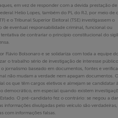
taques, em vez de responder com a devida prestação de
 federal Helio Lopes, também do PL do RJ, por meio de o
) e o Tribunal Superior Eleitoral (TSE) investigassem o
o de eventual responsabilidade criminal, funcional ou
tentativa de contrariar o princípio constitucional do sigi
ensa.
or Flávio Bolsonaro e se solidariza com toda a equipe d
lizar o trabalho sério de investigação de interesse público
o jornalismo baseado em documentos, fontes e verific
ssional não mudam a verdade nem apagam documentos. 
ial os que têm cargos eletivos e almejam se candidatar 
sso democrático, em especial quando existem investigaç
Estado. O pré-candidato fez o contrário: se negou a da
 informações divulgadas pelo veículo são verdadeiras,
tas com informações falsas.