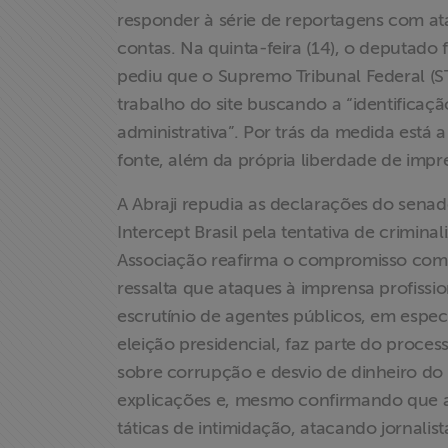
responder à série de reportagens com a
>> Conteúdo
contas. Na quinta-feira (14), o deputado
exclusivo para
pediu que o Supremo Tribunal Federal (STF
associados
trabalho do site buscando a “identificaçã
administrativa”. Por trás da medida está a 
Assine a nossa
newsletter
fonte, além da própria liberdade de impr
A Abraji repudia as declarações do senad
Fale Conosco
Intercept Brasil pela tentativa de crimina
Associação reafirma o compromisso com 
ressalta que ataques à imprensa profi
escrutínio de agentes públicos, em espec
eleição presidencial, faz parte do proce
sobre corrupção e desvio de dinheiro do 
explicações e, mesmo confirmando que as
táticas de intimidação, atacando jornalis