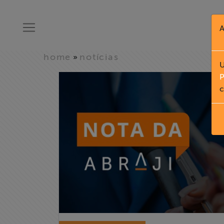
A
home
notícias
»
U
P
c