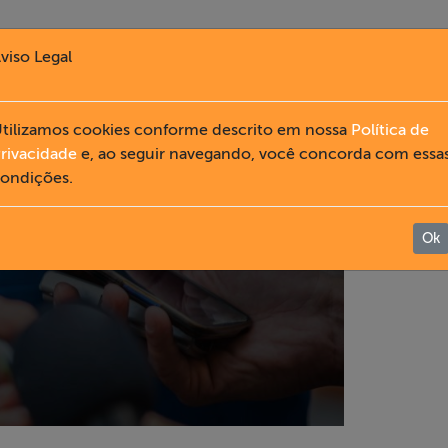
viso Legal
tilizamos cookies conforme descrito em nossa
Política de
rivacidade
e, ao seguir navegando, você concorda com essa
ondições.
Ok