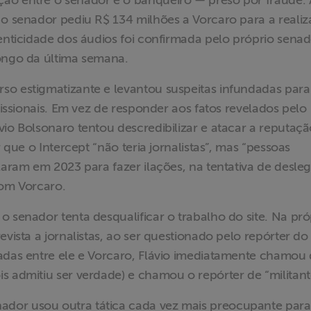
ão entre o senador e o banqueiro — preso por fraude. 
 o senador pediu R$ 134 milhões a Vorcaro para a reali
tenticidade dos áudios foi confirmada pelo próprio sena
longo da última semana.
so estigmatizante e levantou suspeitas infundadas para
ofissionais. Em vez de responder aos fatos revelados pelo
vio Bolsonaro tentou descredibilizar e atacar a reputaç
r que o Intercept “não teria jornalistas”, mas “pessoas
laram em 2023 para fazer ilações, na tentativa de desleg
com Vorcaro.
o senador tenta desqualificar o trabalho do site. Na pró
evista a jornalistas, ao ser questionado pelo repórter do
cadas entre ele e Vorcaro, Flávio imediatamente chamou
 admitiu ser verdade) e chamou o repórter de “militant
dor usou outra tática cada vez mais preocupante para