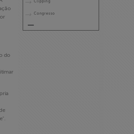
A
Clipping
zação
Congresso
dor
ão do
itimar
pria
 de
e".