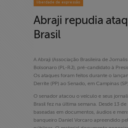
liberdade de expressão
Abraji repudia ata
Brasil
Home
A Abraji (Associação Brasileira de Jornal
Institucional
Bolsonaro (PL-RJ), pré-candidato à Presid
Os ataques foram feitos durante o lan
Formação
Derrite (PP) ao Senado, em Campinas (SP)
O senador atacou o veículo e seus jornal
Acesso à
Brasil fez na última semana. Desde 13 de
Informação
baseadas em documentos, áudios e mens
banqueiro Daniel Vorcaro apreendido pela
Liberdade de
Expressão