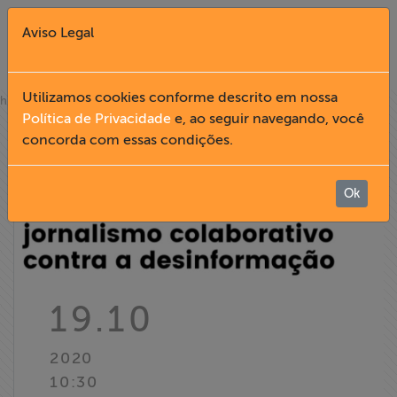
Aviso Legal
Fechar X
Utilizamos cookies conforme descrito em nossa
»
home
notícias
Política de Privacidade
e, ao seguir navegando, você
concorda com essas condições.
English
Home
Ok
Institucional
Formação
19.10
Acesso à
2020
Informação
10:30