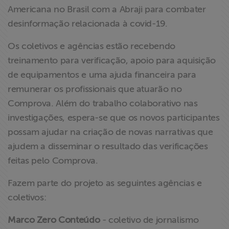
Americana no Brasil com a Abraji para combater
ABRAJI
desinformação relacionada à covid-19.
>> Conteúdo
Os coletivos e agências estão recebendo
exclusivo para
treinamento para verificação, apoio para aquisição
associados
de equipamentos e uma ajuda financeira para
remunerar os profissionais que atuarão no
Assine a nossa
newsletter
Comprova. Além do trabalho colaborativo nas
investigações, espera-se que os novos participantes
Fale Conosco
possam ajudar na criação de novas narrativas que
ajudem a disseminar o resultado das verificações
feitas pelo Comprova.
Fazem parte do projeto as seguintes agências e
coletivos:
Marco Zero Conteúdo
- coletivo de jornalismo