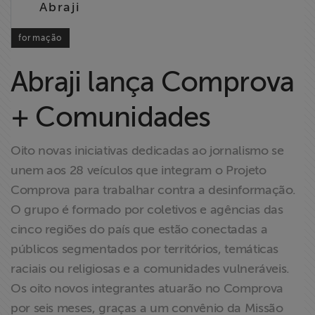
Abraji
Liberdade de
Expressão
formação
Projetos
Abraji lança Comprova
Proteção Legal
+ Comunidades
e Litigância
Oito novas iniciativas dedicadas ao jornalismo se
Documentários
unem aos 28 veículos que integram o Projeto
dos
Comprova para trabalhar contra a desinformação.
Homenageados
O grupo é formado por coletivos e agências das
cinco regiões do país que estão conectadas a
Notícias
públicos segmentados por territórios, temáticas
raciais ou religiosas e a comunidades vulneráveis.
Associe-se
Os oito novos integrantes atuarão no Comprova
por seis meses, graças a um convênio da Missão
Doe para