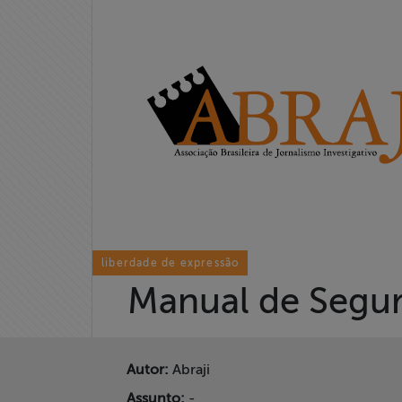
Home
Institucional
Formação
Acesso à
Informação
Liberdade de
Expressão
liberdade de expressão
Manual de Segur
Projetos
Proteção Legal
Autor:
Abraji
e Litigância
Assunto:
-