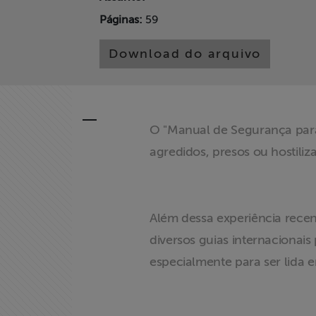
Páginas:
59
Documentários
dos
Download do arquivo
Homenageados
Notícias
O "Manual de Segurança para 
Associe-se
agredidos, presos ou hostili
Doe para
ABRAJI
Além dessa experiência rece
>> Conteúdo
diversos guias internacionai
exclusivo para
especialmente para ser lida e
associados
Assine a nossa