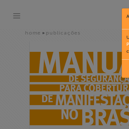
A
home
publicações
»
U
P
c