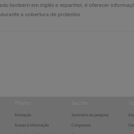
ado também em inglês e espanhol, é oferecer informaçõe
 durante a cobertura de protestos.
Pilares
Seções
Ap
Formação
Seminário de pesquisa
Ass
Acesso à informação
Congressos
Doe