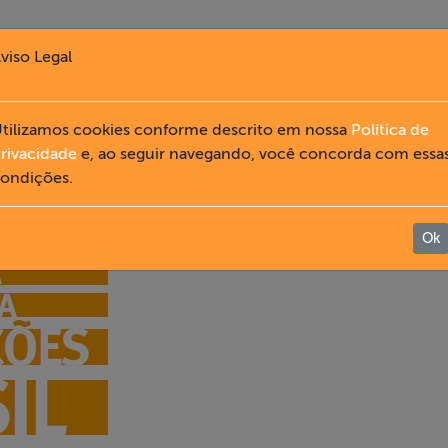
viso Legal
tilizamos cookies conforme descrito em nossa
Política de
rivacidade
e, ao seguir navegando, você concorda com essa
ondições.
Ok