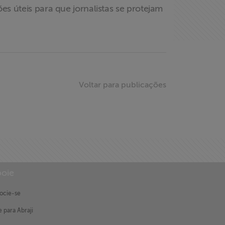
s úteis para que jornalistas se protejam
Voltar para publicações
oie
ocie-se
 para Abraji