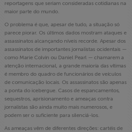
reportagens que seriam consideradas cotidianas na
ABRAJI
maior parte do mundo.
>> Conteúdo
O problema é que, apesar de tudo, a situação só
exclusivo para
parece piorar. Os últimos dados mostram ataques e
associados
assassinatos alcançando níveis recorde. Apesar dos
assassinatos de importantes jornalistas ocidentais —
Assine a nossa
como Marie Colvin ou Daniel Pearl — chamarem a
newsletter
atenção internacional, a grande maioria das vítimas
é membro do quadro de funcionários de veículos
Fale Conosco
de comunicação locais. Os assassinatos são apenas
a ponta do icebergue. Casos de espancamentos,
sequestros, aprisionamento e ameaças contra
jornalistas são ainda muito mais numerosos, e
podem ser o suficiente para silenciá-los.
As ameaças vêm de diferentes direções: cartéis de