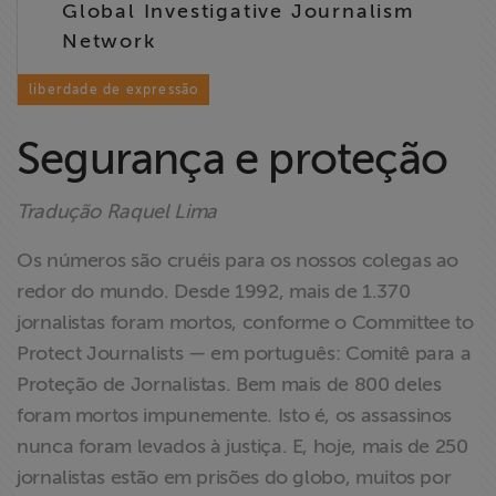
Global Investigative Journalism
Liberdade de
Network
Expressão
liberdade de expressão
Projetos
Segurança e proteção
Proteção Legal
e Litigância
Tradução Raquel Lima
Documentários
Os números são cruéis para os nossos colegas ao
dos
redor do mundo. Desde 1992, mais de 1.370
Homenageados
jornalistas foram mortos, conforme o Committee to
Protect Journalists — em português: Comitê para a
Notícias
Proteção de Jornalistas. Bem mais de 800 deles
foram mortos impunemente. Isto é, os assassinos
Associe-se
nunca foram levados à justiça. E, hoje, mais de 250
jornalistas estão em prisões do globo, muitos por
Doe para