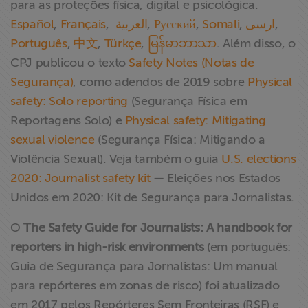
para as proteções física, digital e psicológica.
Español
,
Français
,
العربية
,
Русский
,
Somali
,
ارسی
,
Português
,
中文
,
Türkçe
,
မြန်မာဘာသာ
. Além disso, o
CPJ publicou o texto
Safety Notes (Notas de
Segurança)
, como adendos de 2019 sobre
Physical
safety: Solo reporting
(Segurança Física em
Reportagens Solo) e
Physical safety: Mitigating
sexual violence
(Segurança Física: Mitigando a
Violência Sexual). Veja também o guia
U.S. elections
2020: Journalist safety kit
— Eleições nos Estados
Unidos em 2020: Kit de Segurança para Jornalistas.
O
The Safety Guide for Journalists: A handbook for
reporters in high-risk environments
(em português:
Guia de Segurança para Jornalistas: Um manual
para repórteres em zonas de risco) foi atualizado
em 2017 pelos Repórteres Sem Fronteiras (RSF) e