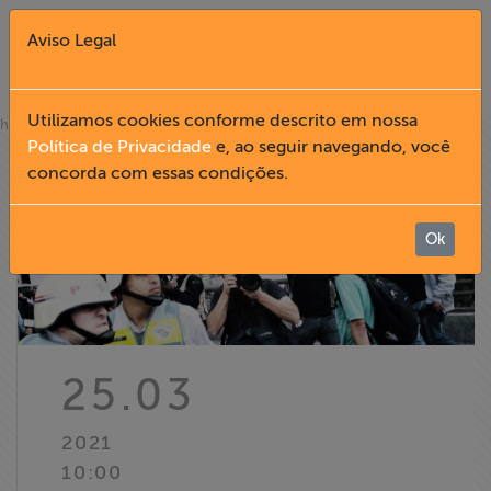
Aviso Legal
Fechar X
Utilizamos cookies conforme descrito em nossa
»
home
notícias
Política de Privacidade
e, ao seguir navegando, você
concorda com essas condições.
English
Home
Ok
Institucional
Formação
25.03
Acesso à
2021
Informação
10:00